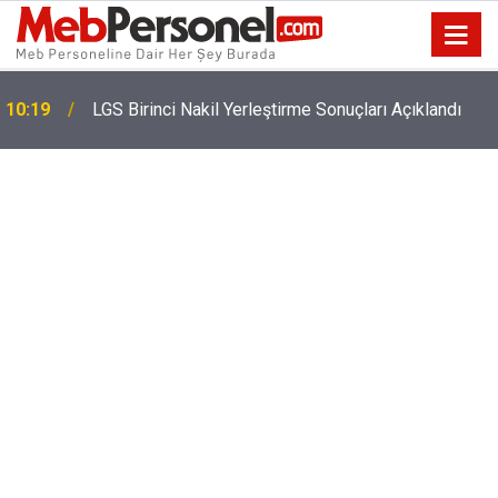
YKS Tercihlerinde Son Saatler! 2026 YKS Tercih
10:02
Sonuçları Ne Zaman Açıklanacak?