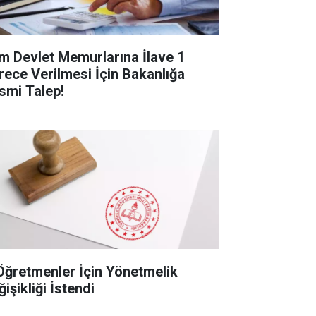
m Devlet Memurlarına İlave 1
rece Verilmesi İçin Bakanlığa
smi Talep!
Öğretmenler İçin Yönetmelik
işikliği İstendi