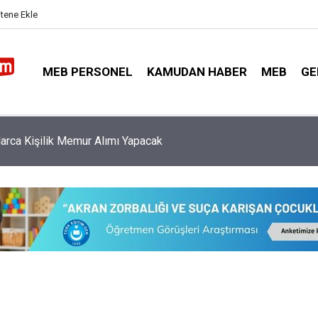
itene Ekle
MEB PERSONEL
KAMUDAN HABER
MEB
GE
nler İçin İmzalana En Yüksek 5 Promosyon Anlaşması