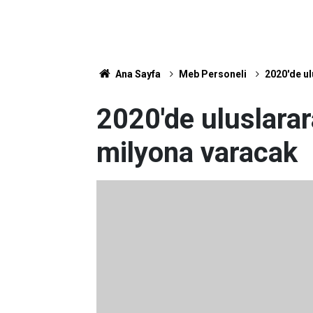
Ana Sayfa
Meb Personeli
2020'de ul
2020'de uluslarar
milyona varacak