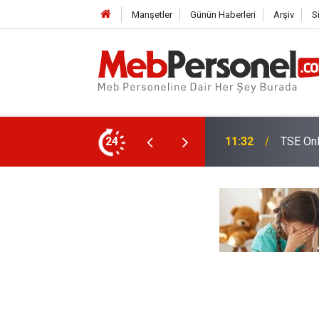
Manşetler
Günün Haberleri
Arşiv
S
ı Yapacak
24
11:02
Öğretme