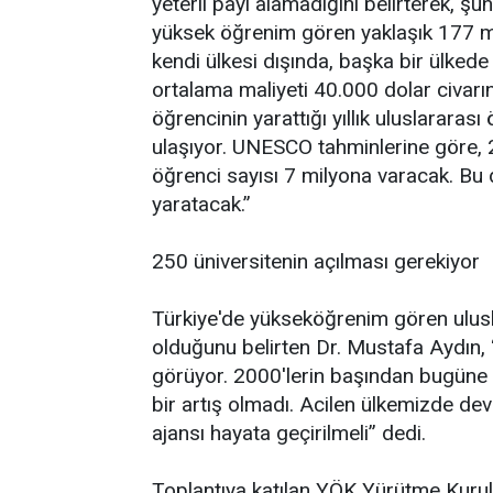
yeterli payı alamadığını belirterek, ş
yüksek öğrenim gören yaklaşık 177 mi
kendi ülkesi dışında, başka bir ülkede ü
ortalama maliyeti 40.000 dolar civarı
öğrencinin yarattığı yıllık uluslarara
ulaşıyor. UNESCO tahminlerine göre, 
öğrenci sayısı 7 milyona varacak. Bu d
yaratacak.”
250 üniversitenin açılması gerekiyor
Türkiye'de yükseköğrenim gören ulusl
olduğunu belirten Dr. Mustafa Aydın, 
görüyor. 2000'lerin başından bugüne 
bir artış olmadı. Acilen ülkemizde dev
ajansı hayata geçirilmeli” dedi.
Toplantıya katılan YÖK Yürütme Kurulu