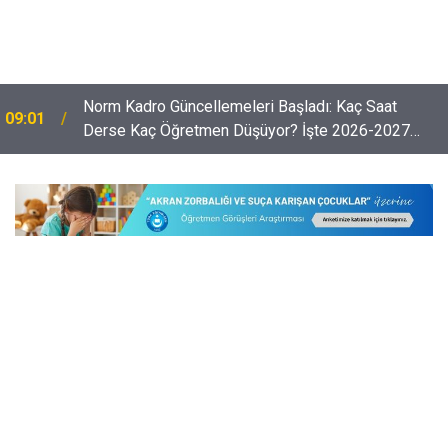
İlköğretimde Nakil Şartları Belli Oldu: Hangi
08:32
Durumlarda Adres Şartı Aranmıyor?