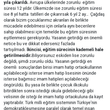
yıla çıkarıldı.
Avrupa ülkelerinde zorunlu eğitim
süresi 12 yıldır. Ülkemizde ise zorunlu eğitim süresi
ise 8 yıl hatta tatilleri de çıkarırsak 6 yıl 2 ay… Çağdaş
olarak bizim çocuklarımız akranları ile birlikte
mücadele edebilmesi için onlarla aynı becerilere
sahip olabilmesi için temelde bu eğitim süresinin
eşitlenmesi gerekiyordu. Yasanın getirdiği en önemli
netice bu ve dikkat ederseniz fazlada
tartışılmadı.
İkincisi
,
eğitim sürecinin kademeli hale
getirilmesidir.
Biliyorsunuz eskiden lise zorunlu
değildi, şimdi zorunlu oldu. Yasanın getirdiği en
önemli sonuçlardan birisi imam hatip ortaokullarının
açılabileceği isterse imam hatip lisesinin önünde
isterse bağımsız imam hatipleri açılabileceği
öngörüldü. Bu yasa ile birlikte çocuk ilkokulu
bitirdikten sonra istediği okula gidebileceği gibi
velisinin de isteği ile imam hatip ortaokuluna da kayıt
yaptırabilir. Türk milli eğitim sisteminin Türkiye'nin
demokratikleşmesine paralel olarak temel insan