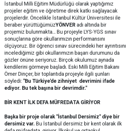
İstanbul Milli Eğitim Müdürlüğü olarak yaptığımız
projeler eğitim ve öğretime direk katkı sağlayacak
projelerdir. Öncelikle İstanbul Kültür Üniversitesi ile
beraber yürüttüğümüz
YÖNVER
adı altında bir
projemiz bulunmakta… Bu projeyle LYS-YGS sınav
sonuçlarına göre okullarımızın performansını
ölçüyoruz. Bir öğrenci sınav sürecindeki her ayrıntısını
incelediğimiz gibi okullarımızın başarı durumunu da
gözler önüne seriyoruz. Birçok okulumuz aynada
kendilerini görmeye başladı. Eski Milli Eğitim Bakanı
Ömer Dinçer, bir toplantıda projeyle ilgili şunları
söyledi:
"Bu Türkiye'de zihniyet devrimini ifade
ediyor. Bu tek başına bir devrimdir."
BİR KENT İLK DEFA MÜFREDATA GİRİYOR
Başka bir proje olarak "İstanbul Dersimiz" diye bir
dersimiz var.
Bu İstanbul dersimiz bir kent olarak ilk
defa müfredata giriyor. İlkokul ve ortaokul