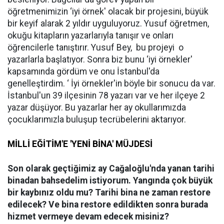
öğretmenimizin ‘iyi örnek' olacak bir projesini, büyük
bir keyif alarak 2 yıldır uyguluyoruz. Yusuf öğretmen,
okuğu kitapların yazarlarıyla tanışır ve onları
öğrencilerle tanıştırır. Yusuf Bey, bu projeyi o
yazarlarla başlatıyor. Sonra biz bunu ‘iyi örnekler'
kapsamında gördüm ve onu İstanbul'da
genelleştirdim. ‘ İyi örnekler'in böyle bir sonucu da var.
İstanbul'un 39 ilçesinin 78 yazarı var ve her ilçeye 2
yazar düşüyor. Bu yazarlar her ay okullarımızda
çocuklarımızla buluşup tecrübelerini aktarıyor.
MİLLİ EĞİTİM'E 'YENİ BİNA' MÜJDESİ
Son olarak geçtiğimiz ay Cağaloğlu'nda yanan tarihi
binadan bahsedelim istiyorum. Yangında çok büyük
bir kaybınız oldu mu? Tarihi bina ne zaman restore
edilecek? Ve bina restore edildikten sonra burada
hizmet vermeye devam edecek misiniz?