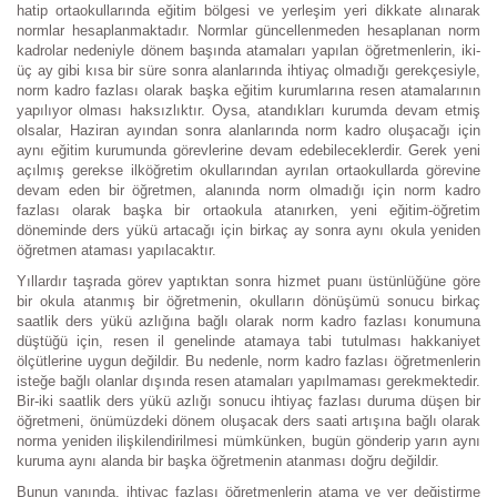
hatip ortaokullarında eğitim bölgesi ve yerleşim yeri dikkate alınarak
normlar hesaplanmaktadır. Normlar güncellenmeden hesaplanan norm
kadrolar nedeniyle dönem başında atamaları yapılan öğretmenlerin, iki-
üç ay gibi kısa bir süre sonra alanlarında ihtiyaç olmadığı gerekçesiyle,
norm kadro fazlası olarak başka eğitim kurumlarına resen atamalarının
yapılıyor olması haksızlıktır. Oysa, atandıkları kurumda devam etmiş
olsalar, Haziran ayından sonra alanlarında norm kadro oluşacağı için
aynı eğitim kurumunda görevlerine devam edebileceklerdir. Gerek yeni
açılmış gerekse ilköğretim okullarından ayrılan ortaokullarda görevine
devam eden bir öğretmen, alanında norm olmadığı için norm kadro
fazlası olarak başka bir ortaokula atanırken, yeni eğitim-öğretim
döneminde ders yükü artacağı için birkaç ay sonra aynı okula yeniden
öğretmen ataması yapılacaktır.
Yıllardır taşrada görev yaptıktan sonra hizmet puanı üstünlüğüne göre
bir okula atanmış bir öğretmenin, okulların dönüşümü sonucu birkaç
saatlik ders yükü azlığına bağlı olarak norm kadro fazlası konumuna
düştüğü için, resen il genelinde atamaya tabi tutulması hakkaniyet
ölçütlerine uygun değildir. Bu nedenle, norm kadro fazlası öğretmenlerin
isteğe bağlı olanlar dışında resen atamaları yapılmaması gerekmektedir.
Bir-iki saatlik ders yükü azlığı sonucu ihtiyaç fazlası duruma düşen bir
öğretmeni, önümüzdeki dönem oluşacak ders saati artışına bağlı olarak
norma yeniden ilişkilendirilmesi mümkünken, bugün gönderip yarın aynı
kuruma aynı alanda bir başka öğretmenin atanması doğru değildir.
Bunun yanında, ihtiyaç fazlası öğretmenlerin atama ve yer değiştirme