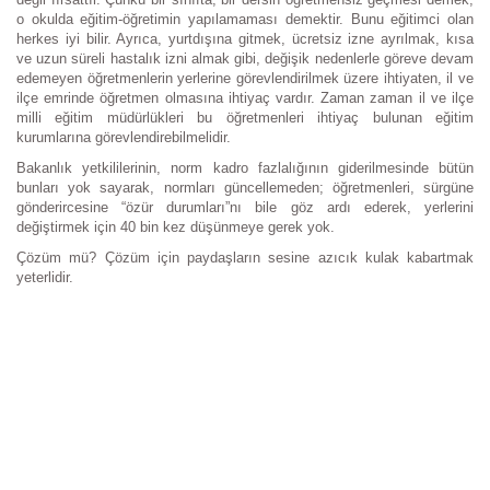
o okulda eğitim-öğretimin yapılamaması demektir. Bunu eğitimci olan
herkes iyi bilir. Ayrıca, yurtdışına gitmek, ücretsiz izne ayrılmak, kısa
ve uzun süreli hastalık izni almak gibi, değişik nedenlerle göreve devam
edemeyen öğretmenlerin yerlerine görevlendirilmek üzere ihtiyaten, il ve
ilçe emrinde öğretmen olmasına ihtiyaç vardır. Zaman zaman il ve ilçe
milli eğitim müdürlükleri bu öğretmenleri ihtiyaç bulunan eğitim
kurumlarına görevlendirebilmelidir.
Bakanlık yetkililerinin, norm kadro fazlalığının giderilmesinde bütün
bunları yok sayarak, normları güncellemeden; öğretmenleri, sürgüne
gönderircesine “özür durumları”nı bile göz ardı ederek, yerlerini
değiştirmek için 40 bin kez düşünmeye gerek yok.
Çözüm mü? Çözüm için paydaşların sesine azıcık kulak kabartmak
yeterlidir.