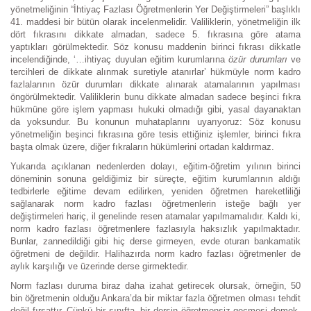
yönetmeliğinin “İhtiyaç Fazlası Öğretmenlerin Yer Değiştirmeleri” başlıklı
41. maddesi bir bütün olarak incelenmelidir. Valiliklerin, yönetmeliğin ilk
dört fıkrasını dikkate almadan, sadece 5. fıkrasına göre atama
yaptıkları görülmektedir. Söz konusu maddenin birinci fıkrası dikkatle
incelendiğinde, ‘…ihtiyaç duyulan eğitim kurumlarına
özür durumları
ve
tercihleri de dikkate alınmak suretiyle atanırlar’ hükmüyle norm kadro
fazlalarının özür durumları dikkate alınarak atamalarının yapılması
öngörülmektedir. Valiliklerin bunu dikkate almadan sadece beşinci fıkra
hükmüne göre işlem yapması hukuki olmadığı gibi, yasal dayanaktan
da yoksundur. Bu konunun muhataplarını uyarıyoruz: Söz konusu
yönetmeliğin beşinci fıkrasına göre tesis ettiğiniz işlemler, birinci fıkra
başta olmak üzere, diğer fıkraların hükümlerini ortadan kaldırmaz.
Yukarıda açıklanan nedenlerden dolayı, eğitim-öğretim yılının birinci
döneminin sonuna geldiğimiz bir süreçte, eğitim kurumlarının aldığı
tedbirlerle eğitime devam edilirken, yeniden öğretmen hareketliliği
sağlanarak norm kadro fazlası öğretmenlerin isteğe bağlı yer
değiştirmeleri hariç, il genelinde resen atamalar yapılmamalıdır. Kaldı ki,
norm kadro fazlası öğretmenlere fazlasıyla haksızlık yapılmaktadır.
Bunlar, zannedildiği gibi hiç derse girmeyen, evde oturan bankamatik
öğretmeni de değildir. Halihazırda norm kadro fazlası öğretmenler de
aylık karşılığı ve üzerinde derse girmektedir.
Norm fazlası duruma biraz daha izahat getirecek olursak, örneğin, 50
bin öğretmenin olduğu Ankara’da bir miktar fazla öğretmen olması tehdit
değil fırsattır. Çünkü bir sınıfta, bir dersin öğretmensiz geçmesi demek,