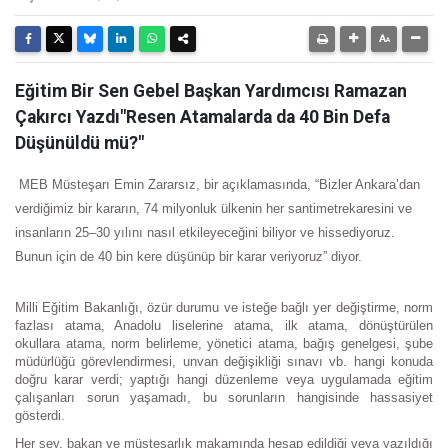
Eğitim Bir Sen Gebel Başkan Yardımcısı Ramazan
Çakırcı Yazdı"Resen Atamalarda da 40 Bin Defa
Düşünüldü mü?"
MEB Müsteşarı Emin Zararsız, bir açıklamasında, “Bizler Ankara’dan
verdiğimiz bir kararın, 74 milyonluk ülkenin her santimetrekaresini ve
insanların 25–30 yılını nasıl etkileyeceğini biliyor ve hissediyoruz.
Bunun için de 40 bin kere düşünüp bir karar veriyoruz” diyor.
Milli Eğitim Bakanlığı, özür durumu ve isteğe bağlı yer değiştirme, norm
fazlası atama, Anadolu liselerine atama, ilk atama, dönüştürülen
okullara atama, norm belirleme, yönetici atama, bağış genelgesi, şube
müdürlüğü görevlendirmesi, unvan değişikliği sınavı vb. hangi konuda
doğru karar verdi; yaptığı hangi düzenleme veya uygulamada eğitim
çalışanları sorun yaşamadı, bu sorunların hangisinde hassasiyet
gösterdi.
Her şey, bakan ve müsteşarlık makamında hesap edildiği veya yazıldığı