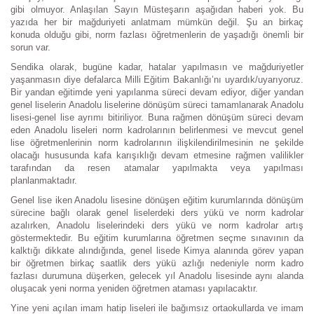
gibi olmuyor. Anlaşılan Sayın Müsteşarın aşağıdan haberi yok. Bu
yazıda her bir mağduriyeti anlatmam mümkün değil. Şu an birkaç
konuda olduğu gibi, norm fazlası öğretmenlerin de yaşadığı önemli bir
sorun var.
Sendika olarak, bugüne kadar, hatalar yapılmasın ve mağduriyetler
yaşanmasın diye defalarca Milli Eğitim Bakanlığı’nı uyardık/uyarıyoruz.
Bir yandan eğitimde yeni yapılanma süreci devam ediyor, diğer yandan
genel liselerin Anadolu liselerine dönüşüm süreci tamamlanarak Anadolu
lisesi-genel lise ayrımı bitiriliyor. Buna rağmen dönüşüm süreci devam
eden Anadolu liseleri norm kadrolarının belirlenmesi ve mevcut genel
lise öğretmenlerinin norm kadrolarının ilişkilendirilmesinin ne şekilde
olacağı hususunda kafa karışıklığı devam etmesine rağmen valilikler
tarafından da resen atamalar yapılmakta veya yapılması
planlanmaktadır.
Genel lise iken Anadolu lisesine dönüşen eğitim kurumlarında dönüşüm
sürecine bağlı olarak genel liselerdeki ders yükü ve norm kadrolar
azalırken, Anadolu liselerindeki ders yükü ve norm kadrolar artış
göstermektedir. Bu eğitim kurumlarına öğretmen seçme sınavının da
kalktığı dikkate alındığında, genel lisede Kimya alanında görev yapan
bir öğretmen birkaç saatlik ders yükü azlığı nedeniyle norm kadro
fazlası durumuna düşerken, gelecek yıl Anadolu lisesinde aynı alanda
oluşacak yeni norma yeniden öğretmen ataması yapılacaktır.
Yine yeni açılan imam hatip liseleri ile bağımsız ortaokullarda ve imam