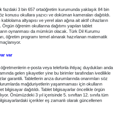
 ilk fazdaki 3 bin 657 ortaöğretim kurumunda yaklaşık 84 bin
 Söz konusu okullara yazıcı ve doküman kameraları dağıtıldı.
kablolama altyapısı ve yerel alan ağına ait aktif cihazların
 Örgün öğrenim okullarına dağıtımı yapılan tablet
 oyunların oynanması da mümkün olacak. Türk Dil Kurumu
arı, öğretim programı temel alınarak hazırlanan matematik
amaçlanıyor.
yar var
öğretmenlerin e-posta veya telefonla ihtiyaç duydukları anda
amında gelen şikayetler yine bu birimler tarafından ivedilikle
r garantili. Tabletlerin arıza durumlarında onarımları söz
durumlarda mağduriyetlerin yaşanmaması için okulların
 bilgisayar dağıtıldı. Tablet bilgisayarlar öncelikle örgün
lıyor. Önümüzdeki 3 yıl içerisinde 5. sınıftan 12. sınıfa tüm
 bilgisayarlardaki içerikler eş zamanlı olarak güncellenen