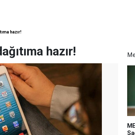
tıma hazır!
dağıtıma hazır!
M
ME
Sa