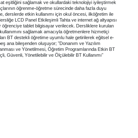
t eşitliğini sağlamak ve okullardaki teknolojiyi iyileştirmek
) araçlarının öğrenme-öğretme sürecinde daha fazla duyu
, derslerde etkin kullanımı için okul öncesi, ilköğretim ile
rsliğe LCD Panel Etkileşimli Tahta ve internet ağ altyapısı
renciye tablet bilgisayar verilecek. Dersliklere kurulan
kullanımını sağlamak amacıyla öğretmenlere hizmetiçi
arı BT destekli öğretime uyumlu hale getirilerek eğitsel e-
i beş ana bileşenden oluşuyor; "Donanım ve Yazılım
ğlanması ve Yönetilmesi, Öğretim Programlarında Etkin BT
li, Güvenli, Yönetilebilir ve Ölçülebilir BT Kullanımı"