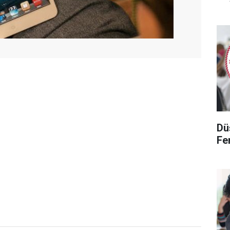
Dü
Fen