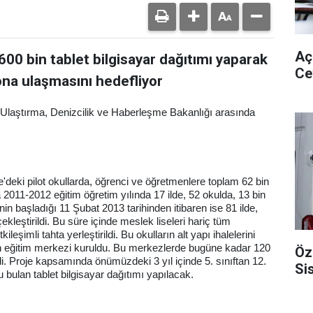
Aç
 600 bin tablet bilgisayar dağıtımı yaparak
Ce
yona ulaşmasını hedefliyor
e Ulaştırma, Denizcilik ve Haberleşme Bakanlığı arasında
deki pilot okullarda, öğrenci ve öğretmenlere toplam 62 bin
a 2011-2012 eğitim öğretim yılında 17 ilde, 52 okulda, 13 bin
in başladığı 11 Şubat 2013 tarihinden itibaren ise 81 ilde,
ekleştirildi. Bu süre içinde meslek liseleri hariç tüm
leşimli tahta yerleştirildi. Bu okulların alt yapı ihalelerini
n eğitim merkezi kuruldu. Bu merkezlerde bugüne kadar 120
Öz
di. Proje kapsamında önümüzdeki 3 yıl içinde 5. sınıftan 12.
Si
 bulan tablet bilgisayar dağıtımı yapılacak.