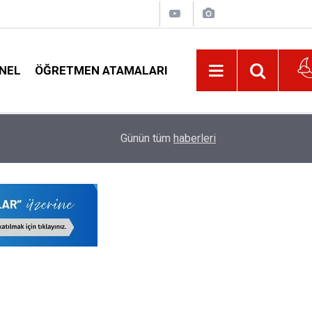
NEL
ÖĞRETMEN ATAMALARI
22:32
Öğretmenleri Norm Fazlası Resen Atamadan Kur
Günün tüm
haberleri