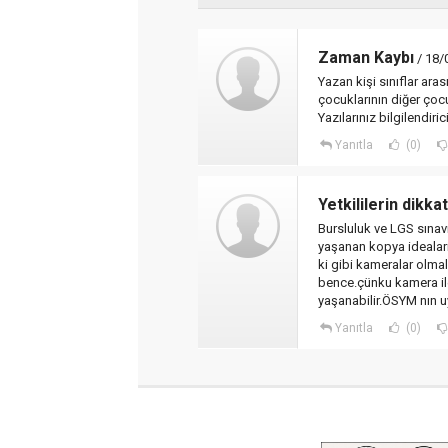
Zaman Kaybı
/ 18/
Yazan kişi sınıflar ar
çocuklarının diğer çocu
Yazılarınız bilgilendir
Yanıtla
(0)
Yetkililerin dikka
Bursluluk ve LGS sınav
yaşanan kopya ideala
ki gibi kameralar olma
bence.çünku kamera il
yaşanabilir.ÖSYM nın u
Yanıtla
(0)