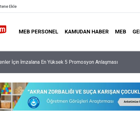
itene Ekle
MEB PERSONEL
KAMUDAN HABER
MEB
GE
 Affından Kimler Yararlanacak, Kimler Yararlanamayacak?