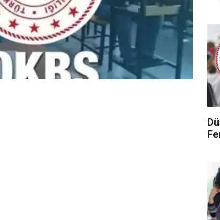
Dü
Fen