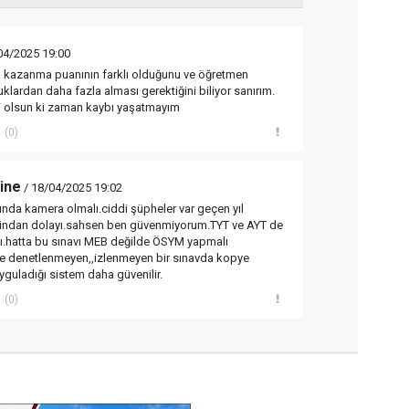
04/2025 19:00
ası kazanma puanının farklı olduğunu ve öğretmen
klardan daha fazla alması gerektiğini biliyor sanırım.
ici olsun ki zaman kaybı yaşatmayım
(0)
tine
/ 18/04/2025 19:02
ında kamera olmalı.ciddi şüpheler var geçen yıl
rindan dolayı.sahsen ben güvenmiyorum.TYT ve AYT de
lı.hatta bu sınavı MEB değilde ÖSYM yapmalı
e denetlenmeyen,,izlenmeyen bir sınavda kopye
yguladığı sistem daha güvenilir.
(0)