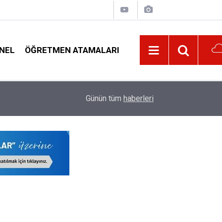
NEL
ÖĞRETMEN ATAMALARI
İlköğretimde Adrese Bakılmaksızın Nakil Başvu
10:01
Günün tüm
haberleri
Netleşti