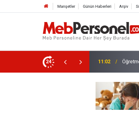
Manşetler
Günün Haberleri
Arşiv
S
Yüksek 5 Promosyon Anlaşması
24
10:30
Öğrenci