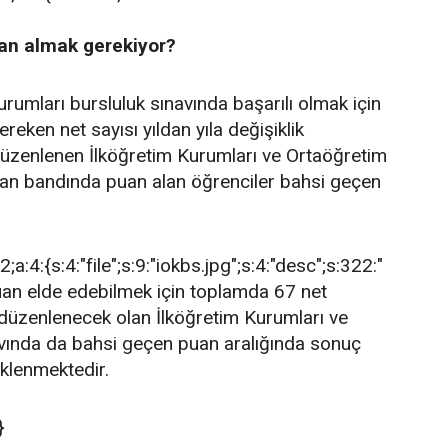
uan almak gerekiyor?
rumları bursluluk sınavında başarılı olmak için
eken net sayısı yıldan yıla değişiklik
üzenlenen İlköğretim Kurumları ve Ortaöğretim
uan bandında puan alan öğrenciler bahsi geçen
:2;a:4:{s:4:"file";s:9:"iokbs.jpg";s:4:"desc";s:322:"
uan elde edebilmek için toplamda 67 net
düzenlenecek olan İlköğretim Kurumları ve
vında da bahsi geçen puan aralığında sonuç
eklenmektedir.
}