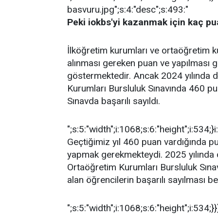
basvuru.jpg";s:4:"desc";s:493:"
Peki iokbs'yi kazanmak için kaç p
İlköğretim kurumları ve ortaöğretim ku
alınması gereken puan ve yapılması ger
göstermektedir. Ancak 2024 yılında d
Kurumları Bursluluk Sınavında 460 p
Sınavda başarılı sayıldı.
";s:5:"width";i:1068;s:6:"height";i:534;}i
Geçtiğimiz yıl 460 puan vardığında p
yapmak gerekmekteydi. 2025 yılında 
Ortaöğretim Kurumları Bursluluk Sına
alan öğrencilerin başarılı sayılması b
";s:5:"width";i:1068;s:6:"height";i:534;}}