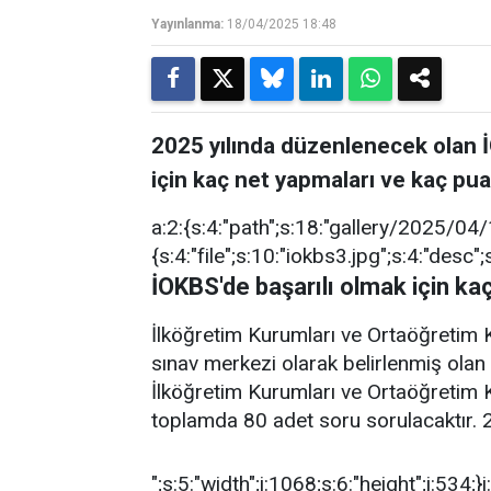
Yayınlanma:
18/04/2025 18:48
2025 yılında düzenlenecek olan İ
için kaç net yapmaları ve kaç pua
a:2:{s:4:"path";s:18:"gallery/2025/04/1/
{s:4:"file";s:10:"iokbs3.jpg";s:4:"desc";
İOKBS'de başarılı olmak için k
İlköğretim Kurumları ve Ortaöğretim K
sınav merkezi olarak belirlenmiş olan
İlköğretim Kurumları ve Ortaöğretim K
toplamda 80 adet soru sorulacaktır. 2
";s:5:"width";i:1068;s:6:"height";i:534;}i