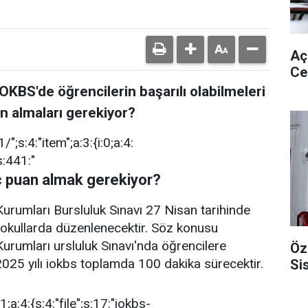
Aç
Ce
OKBS'de öğrencilerin başarılı olabilmeleri
n almaları gerekiyor?
";s:4:"item";a:3:{i:0;a:4:
s:441:"
aç puan almak gerekiyor?
urumları Bursluluk Sınavı 27 Nisan tarihinde
 okullarda düzenlenecektir. Söz konusu
urumları ursluluk Sınavı'nda öğrencilere
Öz
025 yılı iokbs toplamda 100 dakika sürecektir.
Si
:1;a:4:{s:4:"file";s:17:"iokbs-