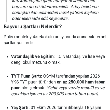
katı kontenjana giren adaylar belirlenmeden
başvuru ücreti ödenmemelidir. Aday belirleme
sonuçları ilan edilmeden ücret yatıran kişilerin
ödemeleri iade edilmeyecektir.
Başvuru Şartları Nelerdir?
Polis meslek yüksekokulu adaylarında aranacak temel
şartlar şunlardır:
Vatandaşlık ve Eğitim:
T.C. vatandaşı ve lise veya
dengi okul mezunu olmak.
TYT Puan Şartı:
ÖSYM tarafından yapılan 2026
YKS TYT puan türünden
en az 250,000 ham taban
puan
almış olmak.
(Şehit veya vazife malulü eş ve
çocukları için en az 200,000 ham taban puan).
Yaş Şartı:
01 Ekim 2026 tarihi itibarıyla 18 yaşını