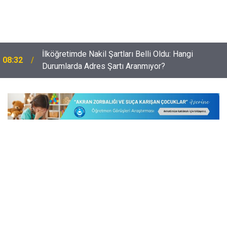
Yeni Müfredat Öğretmenlerin Seminer Süresini İki
08:02
Haftaya Çıkardı