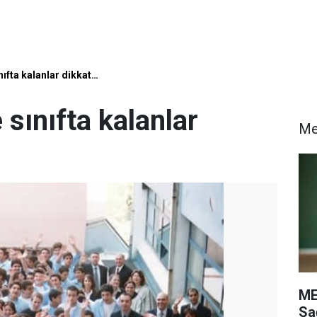
nıfta kalanlar dikkat…
 sınıfta kalanlar
M
ME
Sa