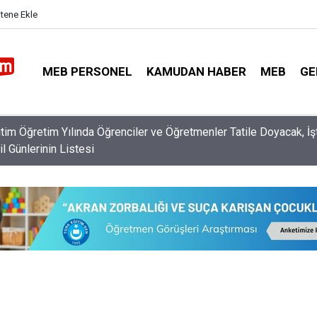
itene Ekle
MEB PERSONEL
KAMUDAN HABER
MEB
GE
usuf Tekin'den O Öğretmenlere Kötü Haber!