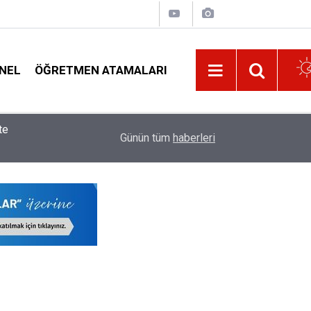
NEL
ÖĞRETMEN ATAMALARI
14:38
Öğretmenlerin İl Dışı Özür Grubu Tercih Ekranı S
Günün tüm
haberleri