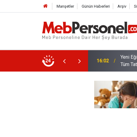
Manşetler
Günün Haberleri
Arşiv
S
nciler ve Öğretmenler Tatile Doyacak, İşte
24
15:21
Bakan Y