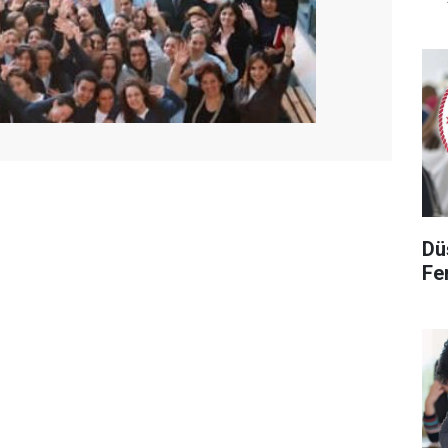
Dü
Fen