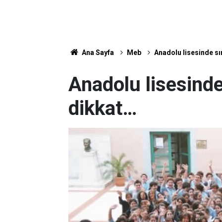
Ana Sayfa
Meb
Anadolu lisesinde sı
Anadolu lisesinde
dikkat…