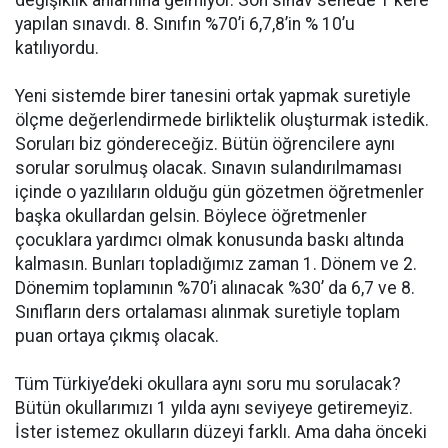
değişiklik anlamına gelmiyor. Son sınav senede 1 kere
yapılan sınavdı. 8. Sınıfın %70’i 6,7,8’in % 10’u
katılıyordu.
Yeni sistemde birer tanesini ortak yapmak suretiyle
ölçme değerlendirmede birliktelik oluşturmak istedik.
Soruları biz göndereceğiz. Bütün öğrencilere aynı
sorular sorulmuş olacak. Sınavın sulandırılmaması
içinde o yazılıların olduğu gün gözetmen öğretmenler
başka okullardan gelsin. Böylece öğretmenler
çocuklara yardımcı olmak konusunda baskı altında
kalmasın. Bunları topladığımız zaman 1. Dönem ve 2.
Dönemim toplamının %70’i alınacak %30’ da 6,7 ve 8.
Sınıfların ders ortalaması alınmak suretiyle toplam
puan ortaya çıkmış olacak.
Tüm Türkiye’deki okullara aynı soru mu sorulacak?
Bütün okullarımızı 1 yılda aynı seviyeye getiremeyiz.
İster istemez okulların düzeyi farklı. Ama daha önceki