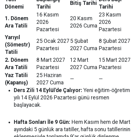
Bitiş Tarihi
Dönemi
Tarihi
Tarihi
16 Kasım
23 Kasım
1. Dönem
20 Kasım
2026
2026
Ara Tatili
2026 Cuma
Pazartesi
Pazartesi
Yarıyıl
25 Ocak 2027
5 Şubat
8 Şubat 2027
(Sömestr)
Pazartesi
2027 Cuma
Pazartesi
Tatili
2. Dönem
8 Mart 2027
12 Mart
15 Mart 2027
Ara Tatili
Pazartesi
2027 Cuma
Pazartesi
Yaz Tatili
25 Haziran
—
—
(Kapanış)
2027 Cuma
Ders Zili 14 Eylül'de Çalıyor:
Yeni eğitim-öğretim
yılı 14 Eylül 2026 Pazartesi günü resmen
başlayacak.
Hafta Sonları İle 9 Gün:
Hem Kasım hem de Mart
ayındaki 5 günlük ara tatiller, hafta sonu tatillerinin
eklenmesiyle toplamda 9'ar günlük dinlenme