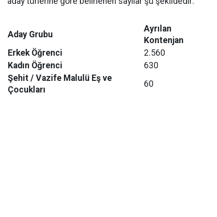
aday türlerine göre belirlenen sayılar şu şekildedir:
Ayrılan
Aday Grubu
Kontenjan
Erkek Öğrenci
2.560
Kadın Öğrenci
630
Şehit / Vazife Malulü Eş ve
60
Çocukları