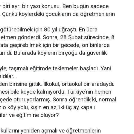
r biri ayrı bir yazı konusu. Ben bugün sadece
m. Çünkü köylerdeki çocukların da öğretmenlerin
götürebilmek için 80 yıl uğraştı. En ücra
ğretmen gönderdi. Sonra, 28 Şubat sürecinde, 8
ayata geçirebilmek için bir gecede, on binlerce
tirildi. Bu arada köylerin birçoğu da güvenlik
iyle, taşımalı eğitimde teklemeler başladı. Yani
dılar...
 birisine gittik. İlkokul, ortaokul bir aradaydı.
nesi bile köyde kalmıyordu. Türkiye’nin hemen
ilçede oturuyorlarmış. Sonra öğrendik ki, normal
o köy yolu, kışın en az, iki üç ay kapalı
iler ve eğitim ne oluyor?
okullarını yeniden açmalı ve öğretmenlerin