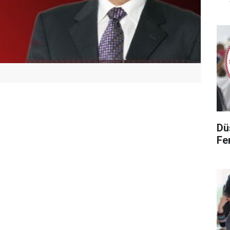
Dü
Fen