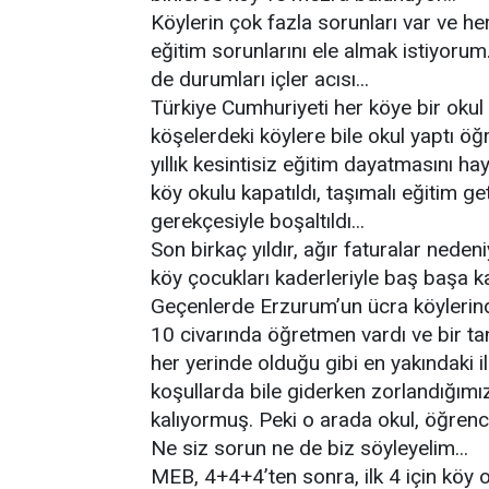
Köylerin çok fazla sorunları var ve he
eğitim sorunlarını ele almak istiyoru
de durumları içler acısı...
Türkiye Cumhuriyeti her köye bir okul 
köşelerdeki köylere bile okul yaptı ö
yıllık kesintisiz eğitim dayatmasını h
köy okulu kapatıldı, taşımalı eğitim ge
gerekçesiyle boşaltıldı...
Son birkaç yıldır, ağır faturalar neden
köy çocukları kaderleriyle baş başa kal
Geçenlerde Erzurum’un ücra köylerinden
10 civarında öğretmen vardı ve bir ta
her yerinde olduğu gibi en yakındaki 
koşullarda bile giderken zorlandığımız 
kalıyormuş. Peki o arada okul, öğrenc
Ne siz sorun ne de biz söyleyelim...
MEB, 4+4+4’ten sonra, ilk 4 için köy 