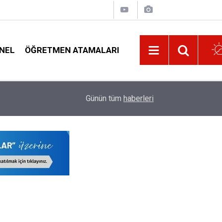
NEL
ÖĞRETMEN ATAMALARI
00:04
O Öğretmenlik Bölümü Tıpla Yarışıyor! Mezunları
Günün tüm
haberleri