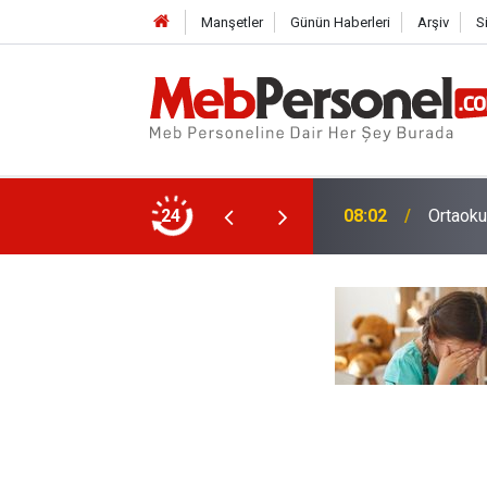
Manşetler
Günün Haberleri
Arşiv
S
 Atama Tercih Ekranı
24
08:02
Ortaoku