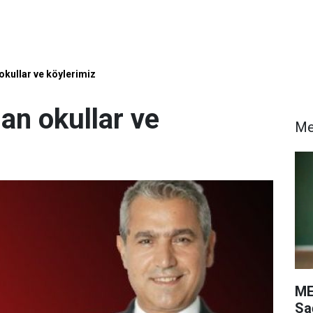
okullar ve köylerimiz
lan okullar ve
M
ME
Sa