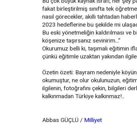
Bu çok büyük kaynak israfı, her şey p
fakat birleştirilmiş sınıfta tek öğretm
nasıl görecekler, akıllı tahtadan haber
2023 hedeflerine bu şekilde mi ulaşa
Bu eski yönetmeliğin kaldırılması ve bi
köşenize taşırsanız sevinirim...”
Okurumuz belli ki, taşımalı eğitimin i
çünkü eğitimle uzaktan yakından ilgile
Özetin özeti: Bayram nedeniyle köyün
okumuştur, ne olur okulunuzun, eğiti
ilgilenin, fotoğrafını çekin, bilgileri 
kalkınmadan Türkiye kalkınmaz!..
Abbas GÜÇLÜ /
Milliyet