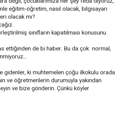
ara değil, çocuklarımıza her şey feda diyoruz,
enle eğitim-öğretim, nasıl olacak, bilgisayarı
leri olacak mı?
cağız.
rleştirilmiş sınıfların kapatılması konusunu
flas ettiğinden de bi haber. Bu da çok normal,
nmiyoruz...
e gidenler, ki muhtemelen çoğu ilkokulu orada
min ve öğretmenlerin durumuyla yakından
derleyin ve bize gönderin. Çünkü köyler