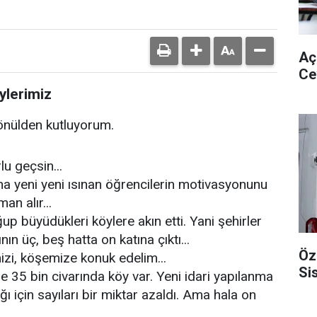
Aç
Ce
öylerimiz
önülden kutluyorum.
lu geçsin...
ına yeni yeni ısınan öğrencilerin motivasyonunu
n alır...
ğup büyüdükleri köylere akın etti. Yani şehirler
ının üç, beş hatta on katına çıktı...
Öz
mizi, köşemize konuk edelim...
Si
 35 bin civarında köy var. Yeni idari yapılanma
ı için sayıları bir miktar azaldı. Ama hala on