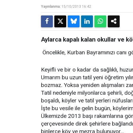
Yayınlanma:
15/10/2013 16:42
Aylarca kapalı kalan okullar ve k
Öncelikle, Kurban Bayramınızı canı g
Keyifli ve bir o kadar da sağlıklı, huzur
Umarım bu uzun tatil yeni öğretim yıl
bozmaz. Yoksa yeniden alışmaları zama
Tatil nedeniyle milyonlarca şehirli, do
boşaldı, köyler ve tatil yerleri nüfuslar
İşte bu vesile ile gelin bugün, köyleri
Ülkemizde 2013 başı rakamlarına göre
çerçevesinde direk şehirlere bağlandığ
binlerce köy ve mezra bulunuyor...