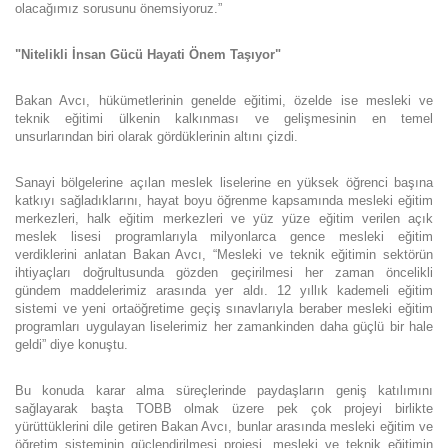
olacağımız sorusunu önemsiyoruz.”
"Nitelikli İnsan Gücü Hayati Önem Taşıyor"
Bakan Avcı, hükümetlerinin genelde eğitimi, özelde ise mesleki ve
teknik eğitimi ülkenin kalkınması ve gelişmesinin en temel
unsurlarından biri olarak gördüklerinin altını çizdi.
Sanayi bölgelerine açılan meslek liselerine en yüksek öğrenci başına
katkıyı sağladıklarını, hayat boyu öğrenme kapsamında mesleki eğitim
merkezleri, halk eğitim merkezleri ve yüz yüze eğitim verilen açık
meslek lisesi programlarıyla milyonlarca gence mesleki eğitim
verdiklerini anlatan Bakan Avcı, “Mesleki ve teknik eğitimin sektörün
ihtiyaçları doğrultusunda gözden geçirilmesi her zaman öncelikli
gündem maddelerimiz arasında yer aldı. 12 yıllık kademeli eğitim
sistemi ve yeni ortaöğretime geçiş sınavlarıyla beraber mesleki eğitim
programları uygulayan liselerimiz her zamankinden daha güçlü bir hale
geldi” diye konuştu.
Bu konuda karar alma süreçlerinde paydaşların geniş katılımını
sağlayarak başta TOBB olmak üzere pek çok projeyi birlikte
yürüttüklerini dile getiren Bakan Avcı, bunlar arasında mesleki eğitim ve
öğretim sisteminin güçlendirilmesi projesi, mesleki ve teknik eğitimin