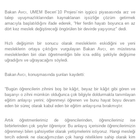
Bakan Avcı, UMEM Beceri´10 Projesi´nin işgücü piyasasında arz ve
talep uyuşmazlıklarından kaynaklanan işsizliğe çözüm getirmek
amacıyla başlatıldığını ifade ederek, “Her ferdin hayatı boyunca en az
dört kez meslek değiştireceği öngörülen bir devirde yaşıyoruz" dedi.
Hızlı değişimin bir sonucu olarak mesleklerin eskidiğini ve yeni
mesleklerin ortaya çıktığını vurgulayan Bakan Avcı, en müstesna
mesleklerden biri olan öğretmenliğin bile icra ediliş şekliyle değişime
uğradığını ve uğrayacağını söyledi.
Bakan Avcı, konuşmasında şunları kaydetti:
“Bugün öğrencilerin zihnini boş bir kâğıt, beyaz bir kâğıt gibi gören ve
başarıyı o zihni mümkün olduğunca çok bilgiyle doldurmakla tanımlayan
eğitim anlayışı yerini; öğrenmeyi öğrenen ve bunu hayat boyu devam
eden bir süreç olarak kabul eden bir eğitim anlayışına bırakmıştır.
Artık öğretmenlerimiz de öğrencilerinden, öğrencilerimiz ise
birbirlerinden çok şeyler öğreniyor. Bu anlayış içerisinde öğrencilerimizin
öğrenmeyi bilen şahsiyetler olarak yetişmelerini istiyoruz. Hangi mesleği
tercih ederek ne olacağımızdan çok hangi niteliklere sahip olarak kim