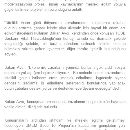
modernizasyonu projesi, insan kaynaklarının mesleki eğitim yoluyla
güçlendirilmesi projelerinin bulunduğunu anlattı.
“Nitelikli insan gücü ihtiyacının karşılanması, uluslararası rekabet
gücünü arttırma çabası içinde olan ülkemiz için hayati bir önem arz
ediyor” ifadelerini kullanan Bakan Avcı, kendinden önce konuşan TOBB
Başkanı Rifat Hisarcıklıoğlu’nun konuşmasında da dramatik şekilde
vurguladığı şekilde, bir tarafta istihdam edilecek nitelikli eleman
bulmakta sıkıntı çeken işverenler, diğer tarafta işsizlik bulunduğunu
söyledi.
Bakan Avcı, “Ekonomik zararların yanında bunların çok ciddi sosyal
sorunlara yol açtığını hepimiz biliyoruz. Bu nedenle beceri kazandırma,
nitelikli işgücü istihdam etme, meslek edindirme, işgücüyle piyasa
dengesini sağlama, iş edindirme seferberliği konularında yapılacak
bütün çabaları destekliyoruz ve desteklemeye devam edeceğiz” dedi.
Bakan Avcı, konuşmasının sonunda imzalanan bu protokolün hayırlara
vesile olması dileğinde bulundu.
Konuşmaların ardından istihdam ve mesleki eğitimi geliştirmeyi
hedefleyen UMEM Beceri’10 Projesi’nin kapsamını genişleten yeni