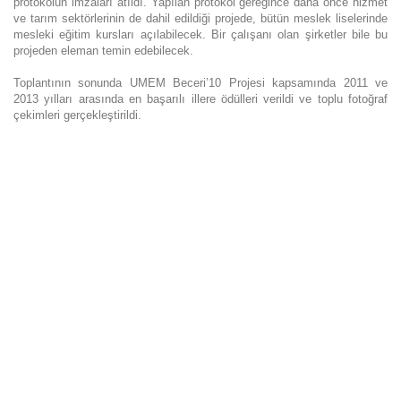
protokolün imzaları atıldı. Yapılan protokol gereğince daha önce hizmet
ve tarım sektörlerinin de dahil edildiği projede, bütün meslek liselerinde
mesleki eğitim kursları açılabilecek. Bir çalışanı olan şirketler bile bu
projeden eleman temin edebilecek.
Toplantının sonunda UMEM Beceri’10 Projesi kapsamında 2011 ve
2013 yılları arasında en başarılı illere ödülleri verildi ve toplu fotoğraf
çekimleri gerçekleştirildi.