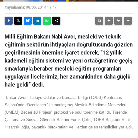
Yayınlanma:
08/05/2014 19:47
Millî Eğitim Bakanı Nabi Avcı, mesleki ve teknik
eğitimin sektörün ihtiyaçları doğrultusunda gözden
geçirilmesinin önemine işaret ederek, “12 yıllık
kademeli eğitim sistemi ve yeni ortaöğretime geçiş
sınavlarıyla beraber mesleki eğitim programları
uygulayan liselerimiz, her zamankinden daha güçlü
hale geldi” dedi.
Bakan Avcı, Türkiye Odalar ve Borsalar Birliği (TOBB) Konferans
Salonu’nda düzenlenen "Uzmanlaşmış Meslek Edindirme Merkezleri
(UMEM) Beceri´10 Projesi" protokol ve ödül törenine katıldı. Törende
Çalışma ve Sosyal Güvenlik Bakanı Faruk Çelik, TOBB Başkanı Rifat
Hisarcıklıoğlu, bakanlık bürokratları ve illerden gelen temsilciler yer aldı.