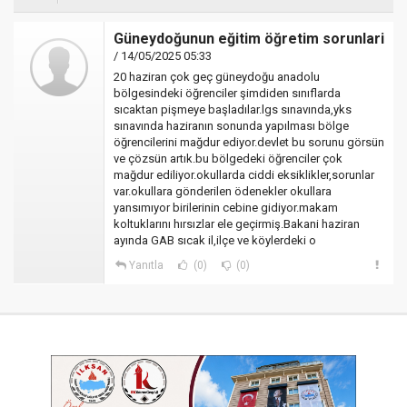
Güneydoğunun eğitim öğretim sorunlari
/ 14/05/2025 05:33
20 haziran çok geç güneydoğu anadolu
bölgesindeki öğrenciler şimdiden sınıflarda
sıcaktan pişmeye başladılar.lgs sınavında,yks
sınavında haziranın sonunda yapılması bölge
öğrencilerini mağdur ediyor.devlet bu sorunu görsün
ve çözsün artık.bu bölgedeki öğrenciler çok
mağdur ediliyor.okullarda ciddi eksiklikler,sorunlar
var.okullara gönderilen ödenekler okullara
yansımıyor birilerinin cebine gidiyor.makam
koltuklarını hırsızlar ele geçirmiş.Bakani haziran
ayında GAB sıcak il,ilçe ve köylerdeki o
Yanıtla
(0)
(0)