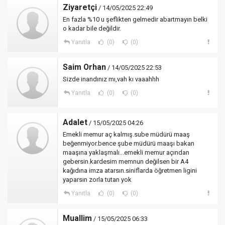
Ziyaretçi
/ 14/05/2025 22:49
En fazla %10 u şeflikten gelmedir abartmayın belki
o kadar bile değildir.
Yanıtla
(0)
(0)
Saim Orhan
/ 14/05/2025 22:53
Sizde inandınız mı,vah kı vaaahhh
Yanıtla
(0)
(0)
Adalet
/ 15/05/2025 04:26
Emekli memur aç kalmış.sube müdürü maaş
beğenmiyor.bence şube müdürü maaşı bakan
maaşına yaklaşmalı...emekli memur açından
gebersin.kardesim memnun değilsen bir A4
kağıdına imza atarsın.siniflarda öğretmen ligini
yaparsın zorla tutan yok
Yanıtla
(0)
(0)
Muallim
/ 15/05/2025 06:33