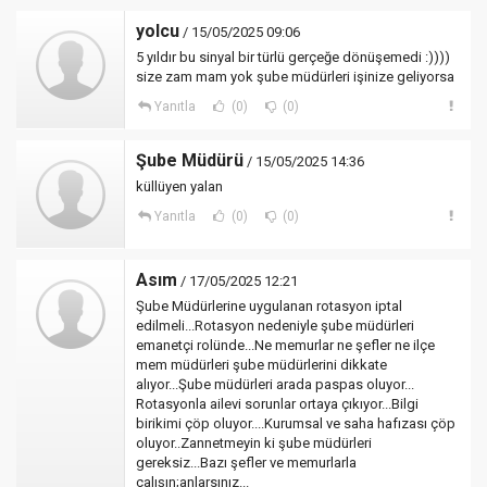
yolcu
/ 15/05/2025 09:06
5 yıldır bu sinyal bir türlü gerçeğe dönüşemedi :))))
size zam mam yok şube müdürleri işinize geliyorsa
Yanıtla
(0)
(0)
Şube Müdürü
/ 15/05/2025 14:36
küllüyen yalan
Yanıtla
(0)
(0)
Asım
/ 17/05/2025 12:21
Şube Müdürlerine uygulanan rotasyon iptal
edilmeli...Rotasyon nedeniyle şube müdürleri
emanetçi rolünde...Ne memurlar ne şefler ne ilçe
mem müdürleri şube müdürlerini dikkate
alıyor...Şube müdürleri arada paspas oluyor...
Rotasyonla ailevi sorunlar ortaya çıkıyor...Bilgi
birikimi çöp oluyor....Kurumsal ve saha hafızası çöp
oluyor..Zannetmeyin ki şube müdürleri
gereksiz...Bazı şefler ve memurlarla
çalışın;anlarsınız...