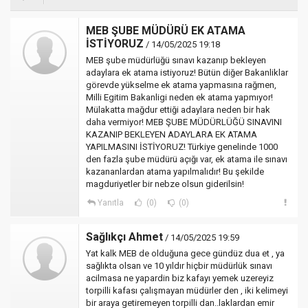
MEB ŞUBE MÜDÜRÜ EK ATAMA
İSTİYORUZ
/ 14/05/2025 19:18
MEB şube müdürlüğü sınavı kazanıp bekleyen
adaylara ek atama istiyoruz! Bütün diğer Bakanliklar
görevde yükselme ek atama yapmasına rağmen,
Milli Egitim Bakanligi neden ek atama yapmıyor!
Mülakatta mağdur ettiği adaylara neden bir hak
daha vermiyor! MEB ŞUBE MÜDÜRLÜĞÜ SINAVINI
KAZANIP BEKLEYEN ADAYLARA EK ATAMA
YAPILMASINI İSTİYORUZ! Türkiye genelinde 1000
den fazla şube müdürü açığı var, ek atama ile sınavı
kazananlardan atama yapılmalıdır! Bu şekilde
magduriyetler bir nebze olsun giderilsin!
Yanıtla
(0)
(0)
Sağlıkçı Ahmet
/ 14/05/2025 19:59
Yat kalk MEB de olduğuna gece gündüz dua et , ya
sağlıkta olsan ve 10 yıldır hiçbir müdürlük sınavı
acilmasa ne yapardin biz kafayı yemek uzereyiz
torpilli kafası çalışmayan müdürler den , iki kelimeyi
bir araya getiremeyen torpilli dan..laklardan emir