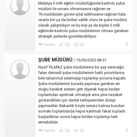
Malatya il milli eğitim müdürlüğünde kadrolu şube
müdürü ile unvanı olmamasına rağmen ve
76.maddeden görevi iptal edilmesine rağmen hala
ısrarla biri ya da birileri valilik oluru ile şube müdürü
olarak çalıştırılıyor ve bu kişi ya da kişiler il milli
eğitimde kadrolu şube müdürlerinin olması gereken
stratejik yerlerde görevlendiriliyor.
Yanıtla
(0)
(0)
ŞUBE MÜDÜRÜ
/ 15/05/2025 08:57
Nazif YILMAZ şube müdürlerine bir şey vereceğiz
falan demedi şube müdürlerinin haklı yorumlarına
bile tahammül edemeyip toplantıyı yoruma kapattı.
Şube müdürlerinin burada yapması gereken en
doğru hareket sistem gitti diyerek hepsi birden
toplantıdan ayrılmak olmalıydı ama yine nezaket
gösterdikleri için devlet terbiyesinden dolayı
yapmadılar. Bakanlık böyle sessiz kalırsa bundan
sonraki toplantılarda hepsi katılmalı fakat toplantı
başladıktan sonra hepsi birden toplantıyı terk
etmelidirler.
Yanıtla
(0)
(0)