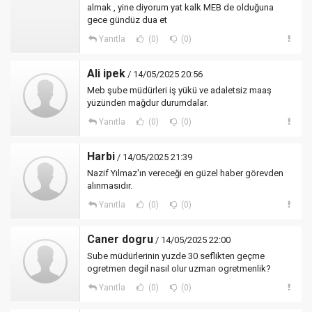
almak , yine diyorum yat kalk MEB de olduğuna
gece gündüz dua et
Yanıtla
(0)
(0)
Ali ipek
/ 14/05/2025 20:56
Meb şube müdürleri iş yükü ve adaletsiz maaş
yüzünden mağdur durumdalar.
Yanıtla
(0)
(0)
Harbi
/ 14/05/2025 21:39
Nazif Yılmaz'ın vereceği en güzel haber görevden
alınmasıdır.
Yanıtla
(0)
(0)
Caner dogru
/ 14/05/2025 22:00
Sube müdürlerinin yuzde 30 seflikten geçme
ogretmen degil nasıl olur uzman ogretmenlik?
Yanıtla
(0)
(0)