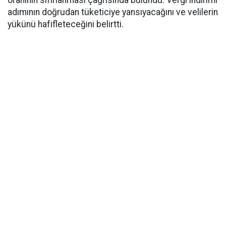
oranının sıfırlanması çağrısında bulundu. Vergi indirimi
adımının doğrudan tüketiciye yansıyacağını ve velilerin
yükünü hafifleteceğini belirtti.