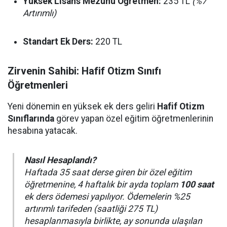
Yüksek Lisans Mezunu Öğretmen:
235 TL
(%7
Artırımlı)
Standart Ek Ders:
220 TL
Zirvenin Sahibi: Hafif Otizm Sınıfı
Öğretmenleri
Yeni dönemin en yüksek ek ders geliri
Hafif Otizm
Sınıflarında
görev yapan özel eğitim öğretmenlerinin
hesabına yatacak.
Nasıl Hesaplandı?
Haftada 35 saat derse giren bir özel eğitim
öğretmenine, 4 haftalık bir ayda toplam
100 saat
ek ders ödemesi yapılıyor. Ödemelerin %25
artırımlı tarifeden (saatliği 275 TL)
hesaplanmasıyla birlikte, ay sonunda ulaşılan