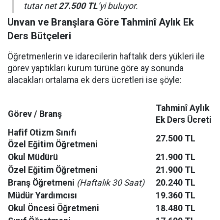
tutar net
27.500 TL
’yi buluyor.
Unvan ve Branşlara Göre Tahminî Aylık Ek
Ders Bütçeleri
Öğretmenlerin ve idarecilerin haftalık ders yükleri ile
görev yaptıkları kurum türüne göre ay sonunda
alacakları ortalama ek ders ücretleri ise şöyle:
Tahminî Aylık
Görev / Branş
Ek Ders Ücreti
Hafif Otizm Sınıfı
27.500 TL
Özel Eğitim Öğretmeni
Okul Müdürü
21.900 TL
Özel Eğitim Öğretmeni
21.900 TL
Branş Öğretmeni
(Haftalık 30 Saat)
20.240 TL
Müdür Yardımcısı
19.360 TL
Okul Öncesi Öğretmeni
18.480 TL