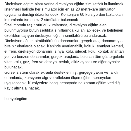
Direksiyon eğitim alanı yerine direksiyon eğitim simülatörü kullanılmak
istenmesi halinde her simülatör için en az 20 metrekare simülatör
uygulama dersliği düzenlenecek. Kontenjanı 60 kursiyerden fazla olan
kurumlarda ise en ez 2 simülatör bulunacak.
Özel motorlu taşıt sürücü kurslarında, direksiyon eğitim alanı
bulunmuyorsa bütün sertifika sınıflarında kullanılabilecek ve belirlenen
özellikleri taşıyan direksiyon eğitim simülatörü bulunduracak.
Direksiyon eğitim simülatörünün donanımları gerçek araç donanımıyla
bire bir ebatlarda olacak. Kabinde ayarlanabilir, koltuk, emniyet kemeri,
el freni, direksiyon donanımı, sinyal kolu, silecek kolu, kontak anahtarı
yeri ve benzeri donanımlar, gerçek araçlarda bulunan tüm göstergelerle
vites kolu, gaz, fren ve debriyaj pedalı, dikiz aynası ve diğer aynalar
bulunacak.
Görsel sistem olarak ekranla desteklenmiş, gerçeğe yakın ve farklı
ortamlarda, kursiyerin algı ve refleksini ölçen eğitim senaryoları
uygulanacak. Kursiyerlere hangi senaryoda ne zaman eğitim verildiği
kayıt altına alınacak.
hurriyetegitim