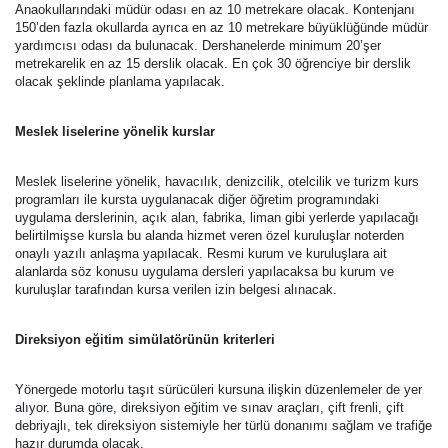
Anaokullarındaki müdür odası en az 10 metrekare olacak. Kontenjanı
150’den fazla okullarda ayrıca en az 10 metrekare büyüklüğünde müdür
yardımcısı odası da bulunacak. Dershanelerde minimum 20’şer
metrekarelik en az 15 derslik olacak. En çok 30 öğrenciye bir derslik
olacak şeklinde planlama yapılacak.
Meslek liselerine yönelik kurslar
Meslek liselerine yönelik, havacılık, denizcilik, otelcilik ve turizm kurs
programları ile kursta uygulanacak diğer öğretim programındaki
uygulama derslerinin, açık alan, fabrika, liman gibi yerlerde yapılacağı
belirtilmişse kursla bu alanda hizmet veren özel kuruluşlar noterden
onaylı yazılı anlaşma yapılacak. Resmi kurum ve kuruluşlara ait
alanlarda söz konusu uygulama dersleri yapılacaksa bu kurum ve
kuruluşlar tarafından kursa verilen izin belgesi alınacak.
Direksiyon eğitim simülatörünün kriterleri
Yönergede motorlu taşıt sürücüleri kursuna ilişkin düzenlemeler de yer
alıyor. Buna göre, direksiyon eğitim ve sınav araçları, çift frenli, çift
debriyajlı, tek direksiyon sistemiyle her türlü donanımı sağlam ve trafiğe
hazır durumda olacak.