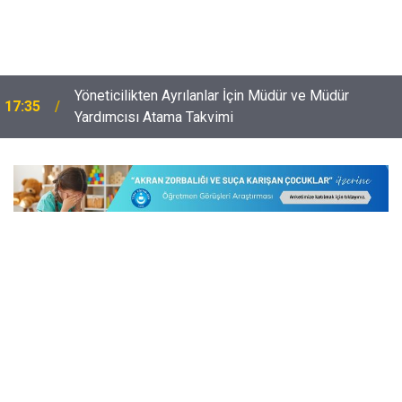
Yönetici Atamalarında En Avantajlı Öğretmenler Belli
16:02
Oldu!