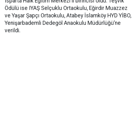
Isparta Halk Eğitim Merkezi il birincisi oldu. Teşvik
Ödülü ise IYAŞ Selçuklu Ortaokulu, Eğirdir Muazzez
ve Yaşar Şapçı Ortaokulu, Atabey İslamköy HYD YİBO,
Yenişarbademli Dedegöl Anaokulu Müdürlüğü’ne
verildi.