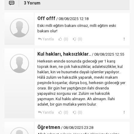
3 Yorum
Off offf
/ 08/08/2025 12:18
Eski milli eğitim bakanı olmaz, milli eğitim eski
bakanı olur!
Yanıtla
(0)
(0)
Kul hakları, haksızlıklar..
/ 08/08/2025 12:55
Herkesin eninde sonunda gideceği yer 1 karış
toprak iken, ne çok haksızlıklar, adaletsizlikler, kul
hakları, kin ve husumete dayalı işlemler yapılıyor..
Hâlâ zulüm ve haksızlık yaparak, mevki makam
peşinde koşanlar, dünya boş, herkesin gideceği yer
orası. Bir gün her yaptığınızın ilahi divanda
yapayalnız sorgusu var. Zulüm ve haksızlık
yapmayın. Kul hakkı almayın. Ah almayın. İlahi
adalet, bir gün mutlaka yerini bulur.
Yanıtla
(0)
(0)
Öğretmen
/ 08/08/2025 23:28