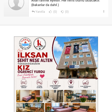
Allah rahmet eylesin. Her nefis ölümü tadacaktır.
(Bakanlar da dahil.)
Yanıtla
(0)
(0)