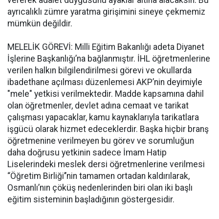
vererek adalet duygusunu ayaklar altına alacaksın. Bu
ayrıcalıklı zümre yaratma girişimini sineye çekmemiz
mümkün değildir.
MELELİK GÖREVİ: Milli Eğitim Bakanlığı adeta Diyanet
İşlerine Başkanlığı’na bağlanmıştır. İHL öğretmenlerine
verilen halkın bilgilendirilmesi görevi ve okullarda
ibadethane açılması düzenlemesi AKP’nin deyimiyle
"mele" yetkisi verilmektedir. Madde kapsamına dahil
olan öğretmenler, devlet adına cemaat ve tarikat
çalışması yapacaklar, kamu kaynaklarıyla tarikatlara
işgücü olarak hizmet edeceklerdir. Başka hiçbir branş
öğretmenine verilmeyen bu görev ve sorumluğun
daha doğrusu yetkinin sadece İmam Hatip
Liselerindeki meslek dersi öğretmenlerine verilmesi
“Öğretim Birliği’’nin tamamen ortadan kaldırılarak,
Osmanlı’nın çöküş nedenlerinden biri olan iki başlı
eğitim sisteminin başladığının göstergesidir.