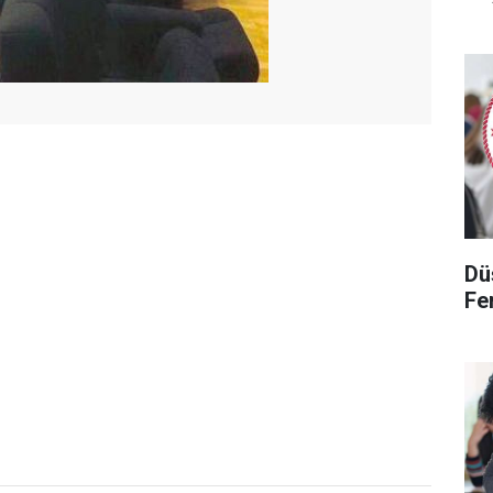
Dü
Fen