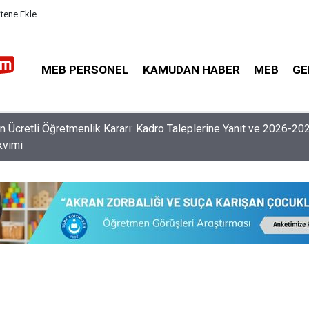
itene Ekle
MEB PERSONEL
KAMUDAN HABER
MEB
GE
nlerin Özür Grubu İller Arası Muhtemel İl Emri Atama Tarihleri