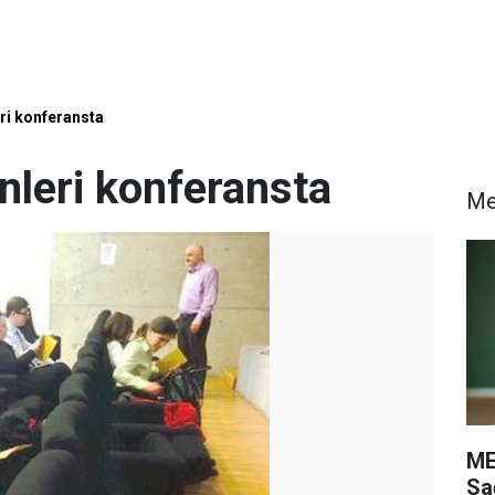
ri konferansta
nleri konferansta
M
ME
Sa