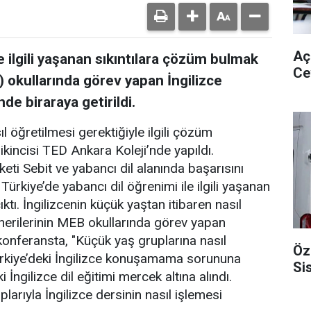
Aç
e ilgili yaşanan sıkıntılara çözüm bulmak
Ce
) okullarında görev yapan İngilizce
de biraraya getirildi.
l öğretilmesi gerektiğiyle ilgili çözüm
ikincisi TED Ankara Koleji’nde yapıldı.
irketi Sebit ve yabancı dil alanında başarısını
Türkiye’de yabancı dil öğrenimi ile ilgili yaşanan
tı. İngilizcenin küçük yaştan itibaren nasıl
önerilerinin MEB okullarında görev yapan
 konferansta, "Küçük yaş gruplarına nasıl
Öz
Türkiye’deki İngilizce konuşamama sorununa
Si
 İngilizce dil eğitimi mercek altına alındı.
larıyla İngilizce dersinin nasıl işlemesi