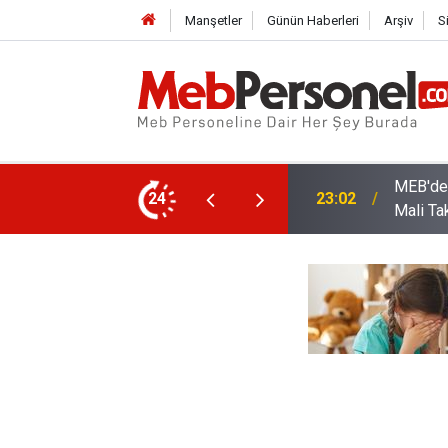
Manşetler
Günün Haberleri
Arşiv
S
arı: Kadro Taleplerine Yanıt ve 2026-2027
24
22:32
Öğretme