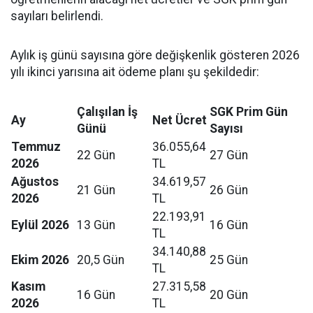
sayıları belirlendi.
Aylık iş günü sayısına göre değişkenlik gösteren 2026
yılı ikinci yarısına ait ödeme planı şu şekildedir:
Çalışılan İş
SGK Prim Gün
Ay
Net Ücret
Günü
Sayısı
Temmuz
36.055,64
22 Gün
27 Gün
2026
TL
Ağustos
34.619,57
21 Gün
26 Gün
2026
TL
22.193,91
Eylül 2026
13 Gün
16 Gün
TL
34.140,88
Ekim 2026
20,5 Gün
25 Gün
TL
Kasım
27.315,58
16 Gün
20 Gün
2026
TL