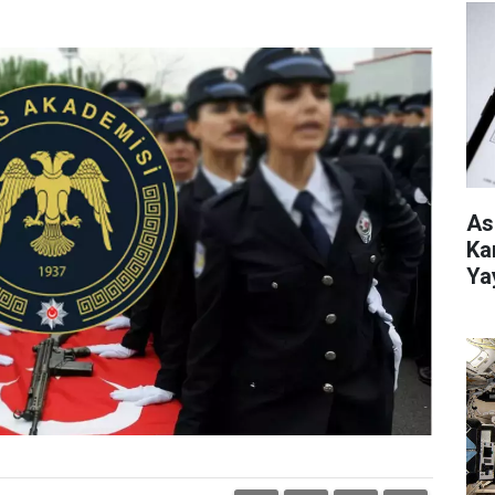
As
Ka
Ya