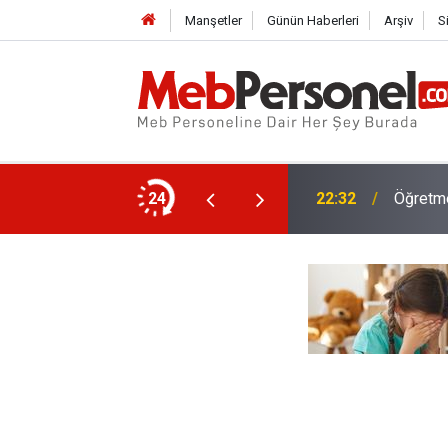
Manşetler
Günün Haberleri
Arşiv
S
arı: Kadro Taleplerine Yanıt ve 2026-2027
24
22:32
Öğretme