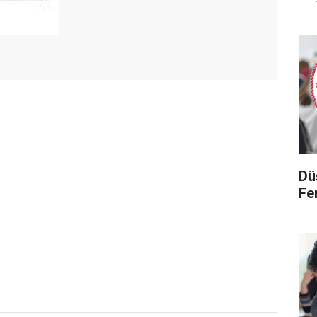
Dü
Fen