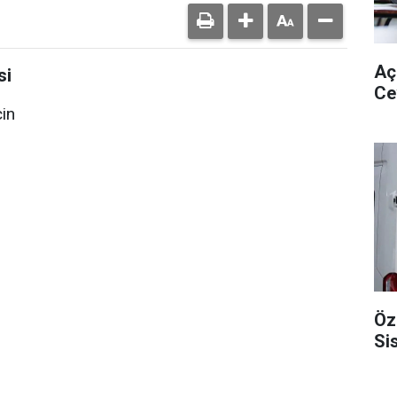
Aç
si
Ce
çin
Öz
Si