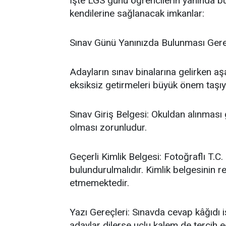
​İşte LGS günü öğrencilerin yanında 
kendilerine sağlanacak imkanlar:
​Sınav Günü Yanınızda Bulunması Ger
​Adayların sınav binalarına gelirken a
eksiksiz getirmeleri büyük önem taşıy
​Sınav Giriş Belgesi: Okuldan alınmas
olması zorunludur.
​Geçerli Kimlik Belgesi: Fotoğraflı T.C
bulundurulmalıdır. Kimlik belgesinin re
etmemektedir.
​Yazı Gereçleri: Sınavda cevap kâğıdı i
adaylar dilerse uçlu kalem de tercih ed