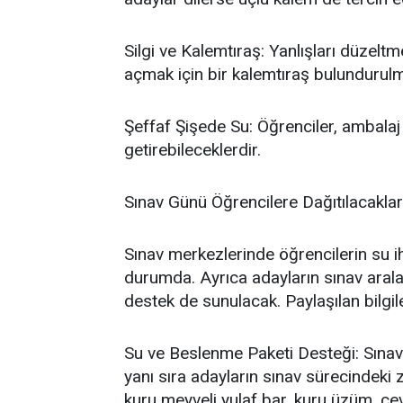
​Silgi ve Kalemtıraş: Yanlışları düzeltme
açmak için bir kalemtıraş bulundurulma
​Şeffaf Şişede Su: Öğrenciler, ambalaj
getirebileceklerdir.
​Sınav Günü Öğrencilere Dağıtılacaklar
​Sınav merkezlerinde öğrencilerin su i
durumda. Ayrıca adayların sınav arala
destek de sunulacak. Paylaşılan bilgi
​Su ve Beslenme Paketi Desteği: Sınav
yanı sıra adayların sınav sürecindeki
kuru meyveli yulaf bar, kuru üzüm, ce