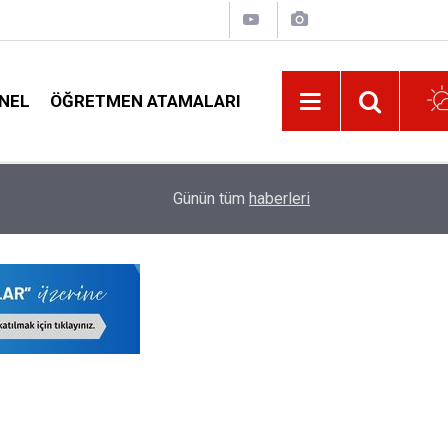
NEL
ÖĞRETMEN ATAMALARI
00:02
Özür Grubu Ataması Çıkan Öğretmenlere Evrak 
Günün tüm
haberleri