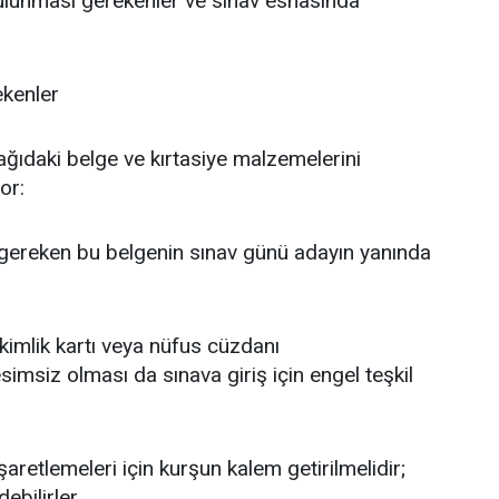
bulunması gerekenler ve sınav esnasında
ekenler
şağıdaki belge ve kırtasiye malzemelerini
or:
ı gereken bu belgenin sınav günü adayın yanında
. kimlik kartı veya nüfus cüzdanı
simsiz olması da sınava giriş için engel teşkil
şaretlemeleri için kurşun kalem getirilmelidir;
ebilirler.