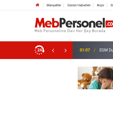
Manşetler
Günün Haberleri
Arşiv
S
iller ve Yarıyıl Tarihleri Belli Oldu
24
01:07
EGM Duy