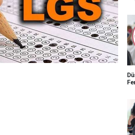
Dü
Fen