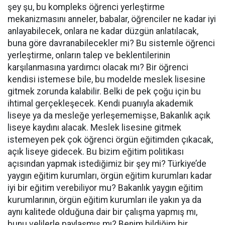
şey şu, bu kompleks öğrenci yerleştirme
mekanizmasını anneler, babalar, öğrenciler ne kadar iyi
anlayabilecek, onlara ne kadar düzgün anlatılacak,
buna göre davranabilecekler mi? Bu sistemle öğrenci
yerleştirme, onların talep ve beklentilerinin
karşılanmasına yardımcı olacak mı? Bir öğrenci
kendisi istemese bile, bu modelde meslek lisesine
gitmek zorunda kalabilir. Belki de pek çoğu için bu
ihtimal gerçekleşecek. Kendi puanıyla akademik
liseye ya da mesleğe yerleşememişse, Bakanlık açık
liseye kaydını alacak. Meslek lisesine gitmek
istemeyen pek çok öğrenci örgün eğitimden çıkacak,
açık liseye gidecek. Bu bizim eğitim politikası
açısından yapmak istediğimiz bir şey mi? Türkiye’de
yaygın eğitim kurumları, örgün eğitim kurumları kadar
iyi bir eğitim verebiliyor mu? Bakanlık yaygın eğitim
kurumlarının, örgün eğitim kurumları ile yakın ya da
aynı kalitede olduğuna dair bir çalışma yapmış mı,
bunu velilerle paylaşmış mı? Benim bildiğim bir