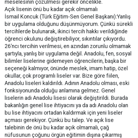
meselesinin çözülmesi gerekir öncelikle.
Açık lisenin önü bu kadar açık olmamalı
İsmail Koncuk (Türk Eğitim-Sen Genel Başkanı):Yanlış
bir uygulama olduğunu düşünmüyorum. Çünkü sürekli
tercihlerde bulunarak, ikinci tercih hakkı verildiğinde
öğrenci okulunu değiştirebiliyor, sıkıntılar çıkıyordu.
26’ncı tercihin verilmesi, en azından zorunlu olmamak
şartıyla, yanlış bir uygulama değil. Anadolu, fen, sosyal
bilimler liselerine gidemeyen öğrencilerin, başka bir
seçeneği kalmıyor, önünde meslek, imam hatip, özel
okullar, çok programlı liseler var. Bize göre fiilen,
Anadolu liseleri kaldırıldı. Adının Anadolu olması, eski
fonksiyonunda olduğu anlamına gelmez. Genel
liselerin adı Anadolu lisesi olarak değiştirildi. Burada
bakanlığın genel lise ihtiyacını ya da adı Anadolu olan
bu lise ihtiyacını ortadan kaldırmak için yeni liseler
açması gerekiyor. Çünkü bu talep. Ve açık lise
talebinin de önü bu kadar açık olmamalı, çağ
nüfusunun çoğunu örgün eğitimin dışına çıkarmış