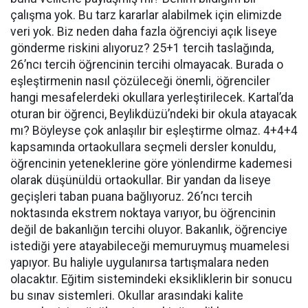
çalışma yok. Bu tarz kararlar alabilmek için elimizde
veri yok. Biz neden daha fazla öğrenciyi açık liseye
gönderme riskini alıyoruz? 25+1 tercih taslağında,
26’ncı tercih öğrencinin tercihi olmayacak. Burada o
eşleştirmenin nasıl çözüleceği önemli, öğrenciler
hangi mesafelerdeki okullara yerleştirilecek. Kartal’da
oturan bir öğrenci, Beylikdüzü’ndeki bir okula atayacak
mı? Böyleyse çok anlaşılır bir eşleştirme olmaz. 4+4+4
kapsamında ortaokullara seçmeli dersler konuldu,
öğrencinin yeteneklerine göre yönlendirme kademesi
olarak düşünüldü ortaokullar. Bir yandan da liseye
geçişleri taban puana bağlıyoruz. 26’ncı tercih
noktasında ekstrem noktaya varıyor, bu öğrencinin
değil de bakanlığın tercihi oluyor. Bakanlık, öğrenciye
istediği yere atayabileceği memuruymuş muamelesi
yapıyor. Bu haliyle uygulanırsa tartışmalara neden
olacaktır. Eğitim sistemindeki eksikliklerin bir sonucu
bu sınav sistemleri. Okullar arasındaki kalite