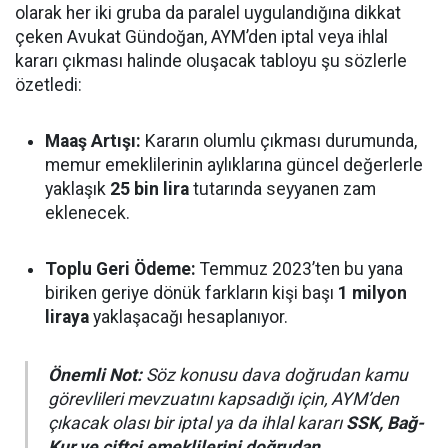
olarak her iki gruba da paralel uygulandığına dikkat
çeken Avukat Gündoğan, AYM’den iptal veya ihlal
kararı çıkması halinde oluşacak tabloyu şu sözlerle
özetledi:
Maaş Artışı:
Kararın olumlu çıkması durumunda,
memur emeklilerinin aylıklarına güncel değerlerle
yaklaşık
25 bin lira
tutarında seyyanen zam
eklenecek.
Toplu Geri Ödeme:
Temmuz 2023’ten bu yana
biriken geriye dönük farkların kişi başı
1 milyon
liraya
yaklaşacağı hesaplanıyor.
Önemli Not:
Söz konusu dava doğrudan kamu
görevlileri mevzuatını kapsadığı için, AYM’den
çıkacak olası bir iptal ya da ihlal kararı
SSK, Bağ-
Kur ve çiftçi emeklilerini doğrudan