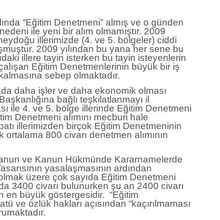
yılında “Eğitim Denetmeni” almış ve o günden
edeni ile yeni bir alım olmamıştır. 2009
ydoğu illerimizde (4. ve 5. bölgeler) ciddi
şmuştur. 2009 yılından bu yana her sene bu
aki illere tayin isterken bu tayin isteyenlerin
alışan Eğitim Denetmenlerinin büyük bir iş
kalmasına sebep olmaktadır.
mada daha işler ve daha ekonomik olması
aşkanlığına bağlı teşkilatlanmayı il
 ile 4. ve 5. bölge illerinde Eğitim Denetmeni
ğitim Denetmeni alımını mecburi hale
batı illerimizden birçok Eğitim Denetmeninin
 ortalama 800 civarı denetmen alımının
ı Kanun ve Kanun Hükmünde Kararnamelerde
Tasarısının yasalaşmasının ardından
olmak üzere çok sayıda Eğitim Denetmeni
da 3400 civarı bulunurken şu an 2400 civarı
en büyük göstergesidir. “Eğitim
atü ve özlük hakları açısından “kaçırılmaması
orumaktadır.