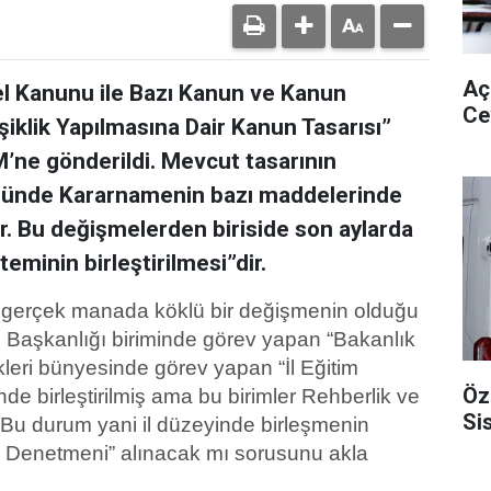
Aç
mel Kanunu ile Bazı Kanun ve Kanun
Ce
lik Yapılmasına Dair Kanun Tasarısı”
M’ne gönderildi. Mevcut tasarının
kmünde Kararnamenin bazı maddelerinde
r. Bu değişmelerden biriside son aylarda
eminin birleştirilmesi”dir.
de gerçek manada köklü bir değişmenin olduğu
 Başkanlığı biriminde görev yapan “Bakanlık
lükleri bünyesinde görev yapan “İl Eğitim
Öz
de birleştirilmiş ama bu birimler Rehberlik ve
Si
 Bu durum yani il düzeyinde birleşmenin
im Denetmeni” alınacak mı sorusunu akla