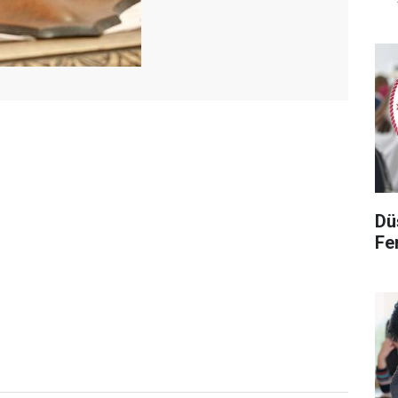
Dü
Fen