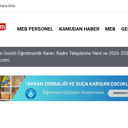
itene Ekle
MEB PERSONEL
KAMUDAN HABER
MEB
GE
nlerin Özür Grubu İller Arası Muhtemel İl Emri Atama Tarihleri