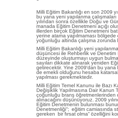
Milli Eğitim Bakanlığı en son 2009 
bu yana yeni yapılanma çalışmaları n
yılından sonra özellikle Doğu ve Güne
manada Eğitim Denetmeni açığı olu
illerden birçok Eğitim Denetmeni batıd
yerine atama yapılmaması bölgede ç
yoğunluğu altında çalışma zorunda 
Milli Eğitim Bakanlığı yeni yapılan
düşüncesi ile Rehberlik ve Denetim B
düzeyinde oluşturmayı uygun bulması
sayıları dikkate alınarak yeniden E
getirecektir. Yine 2009′dan bu yana 
de emekli olduğunu hesaba katarsak
yapılması gerekmektedir.
Milli Eğitim Temel Kanunu ile Baz
Değişiklik Yapılmasına Dair Kanun 
çoğunluğu branş öğretmenlerinden 
alınacağını düşünüyoruz. 2009 yılın
Eğitim Denetmenin bulunması bunun 
Denetmenliği”; eğitim camiasında st
gereken bir fırsat olma” özelliğini k