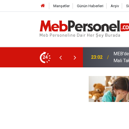
Manşetler
Günün Haberleri
Arşiv
S
arı: Kadro Taleplerine Yanıt ve 2026-2027
24
22:32
Öğretme