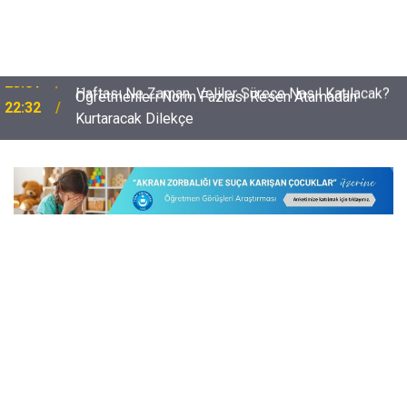
Öğretmenleri Norm Fazlası Resen Atamadan
22:32
Kurtaracak Dilekçe