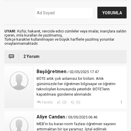
UYARI:
Küfür, hakaret, rencide edici cümleler veya imalar, inançlara saldırı
içeren, imla kuralları ile yazılmamış,
Türkçe karakter kullanılmayan ve büyük harflerle yazılmış yorumlar
onaylanmamaktadır.
2 Yorum
Başöğretmen
/ 02/05/2025 17:47
BÖTE artık çok anlamsız bir bölüm. Artık
günümüzde her öğretmen bilgisayar ve öğretim
teknolojileri konusunda yeterlidir. BÖTE'lerin
kapatılması gündeme alınmalıdır.
Yanıtla
(0)
(0)
Aliye Candan
/ 03/05/2025 06:46
MEB'in bu kararı norm fazlası öğretmen sayısını
arttırmaktan bir işe yaramaz. İptal edilmeli.