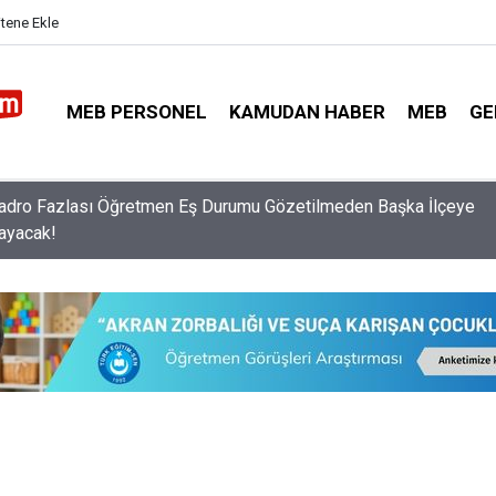
itene Ekle
MEB PERSONEL
KAMUDAN HABER
MEB
GE
 Kayıtlarında ve Nakillerinde Sorun Yaşayan Velilere Çağrı
inden Yardımcı Olunacak