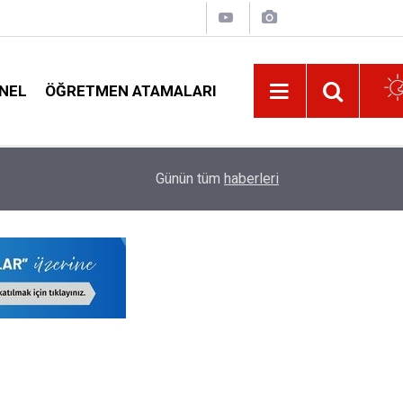
NEL
ÖĞRETMEN ATAMALARI
İlk Defa Yönetici Atama Başvuruları ve Münhal 
10:57
Günün tüm
haberleri
Kadroları