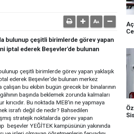
Aç
Ce
a bulunup çeşitli birimlerde görev yapan
ni iptal ederek Beşevler'de bulunan
bulunup çeşitli birimlerde görev yapan yaklaşık
ptal ederek Beşevler'de bulunan merkez
 çalışan bu ekibin bugün girecek bir binalarının
zgâhının başında beklemek zorunda kalmaları
r kırıcıdır. Bu noktada MEB'in ne yapmaya
Öz
mek israfı değil de nedir? Bahsedilen
Si
mış stratejik noktalarda görev yapan
e alıp beşevler YEĞİTEK kampüsünün yakınında
ı ve işleri olmayan öğretmenlerin feryadını