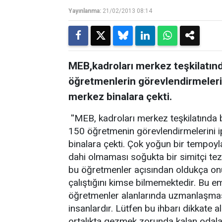
Yayınlanma:
21/02/2013 08:14
MEB,kadroları merkez teşkilatınd
öğretmenlerin görevlendirmeleri
merkez binalara çekti.
''MEB, kadroları merkez teşkilatında 
150 öğretmenin görevlendirmelerini i
binalara çekti. Çok yoğun bir tempoyla
dahi olmaması soğukta bir simitçi te
bu öğretmenler açısından oldukça onu
çalıştığını kimse bilmemektedir. Bu e
öğretmenler alanlarında uzmanlaşmaş
insanlardır. Lütfen bu ihbarı dikkat
ortalıkta gezmek zorunda kalan odalar