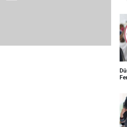
Dü
Fen