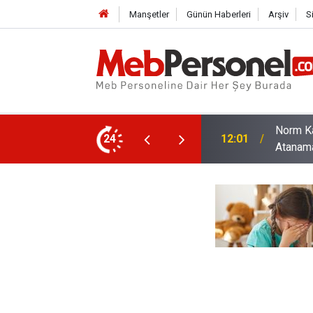
Manşetler
Günün Haberleri
Arşiv
S
ş Durumu Gözetilmeden Başka İlçeye
Öğrenci
24
11:32
Merkez