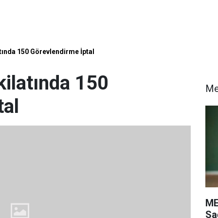
ında 150 Görevlendirme İptal
ilatında 150
M
tal
ME
Sa