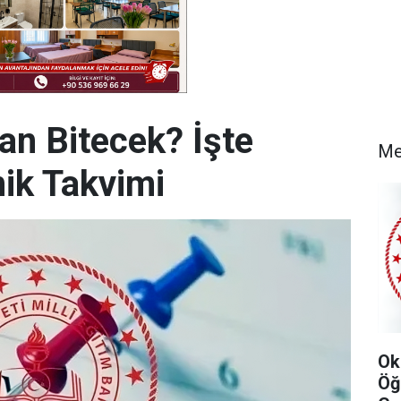
an Bitecek? İşte
Me
ik Takvimi
Ok
Öğ