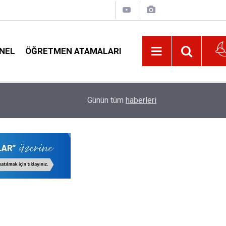
NEL
ÖĞRETMEN ATAMALARI
21:02
Öğretmenler Dikkat: Tatildeyken Norm Fazlası
Günün tüm
haberleri