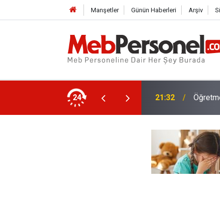
Manşetler
Günün Haberleri
Arşiv
S
ıtlarında Yeni Düzenlemeleri Duyurdu
24
21:32
Öğretme