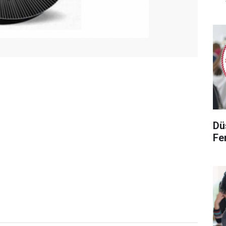
Dü
Fen