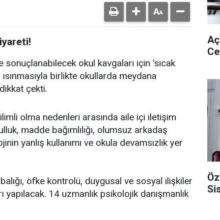
Aç
yareti!
Ce
e sonuçlanabilecek okul kavgaları için 'sıcak
n ısınmasıyla birlikte okullarda meydana
dikkat çekti.
imli olma nedenleri arasında aile içi iletişim
ulluk, madde bağımlılığı, olumsuz arkadaş
lojinin yanlış kullanımı ve okula devamsızlık yer
Öz
balığı, öfke kontrolü, duygusal ve sosyal ilişkiler
Si
rı yapılacak. 14 uzmanlık psikolojik danışmanlık