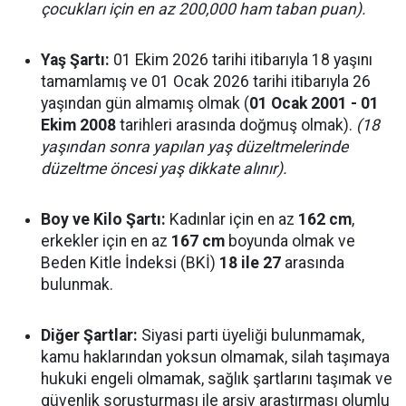
çocukları için en az 200,000 ham taban puan).
Yaş Şartı:
01 Ekim 2026 tarihi itibarıyla 18 yaşını
tamamlamış ve 01 Ocak 2026 tarihi itibarıyla 26
yaşından gün almamış olmak (
01 Ocak 2001 - 01
Ekim 2008
tarihleri arasında doğmuş olmak).
(18
yaşından sonra yapılan yaş düzeltmelerinde
düzeltme öncesi yaş dikkate alınır).
Boy ve Kilo Şartı:
Kadınlar için en az
162 cm
,
erkekler için en az
167 cm
boyunda olmak ve
Beden Kitle İndeksi (BKİ)
18 ile 27
arasında
bulunmak.
Diğer Şartlar:
Siyasi parti üyeliği bulunmamak,
kamu haklarından yoksun olmamak, silah taşımaya
hukuki engeli olmamak, sağlık şartlarını taşımak ve
güvenlik soruşturması ile arşiv araştırması olumlu