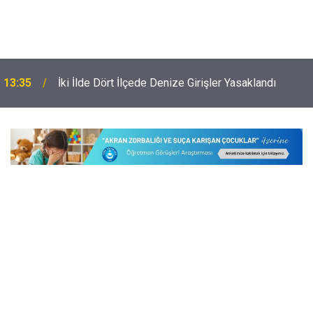
Velilerin ve Öğrencilerin Uyum Haftası Takvimi Belli
13:04
Oldu