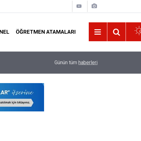
NEL
ÖĞRETMEN ATAMALARI
22:32
Öğretmenleri Norm Fazlası Resen Atamadan Kur
Günün tüm
haberleri