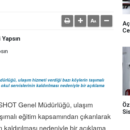
Aç
Ce
i Yapsın
psın
rlüğü, ulaşım hizmeti verdiği bazı köylerin taşımalı
okul servislerinin kaldırılması nedeniyle bir açıklama
ESHOT Genel Müdürlüğü, ulaşım
Öz
Si
taşımalı eğitim kapsamından çıkarılarak
n kaldırılması nedeniyle bir açıklama