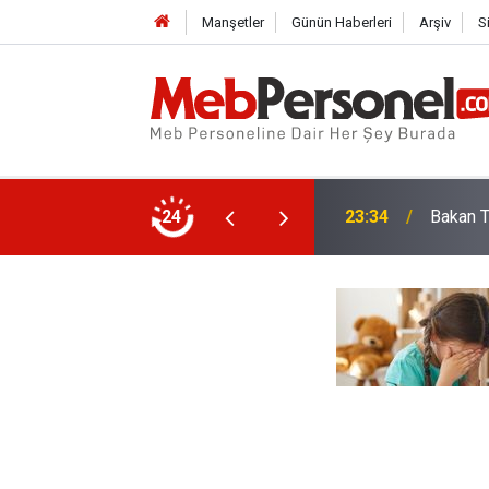
Manşetler
Günün Haberleri
Arşiv
S
23:34
Bakan T
1. Sını
24
23:01
Sürece 