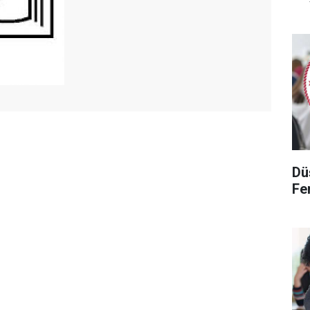
Dü
Fen