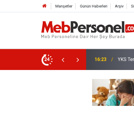
Manşetler
Günün Haberleri
Arşiv
S
Öğretme
Son Tarih
24
15:35
Mi?