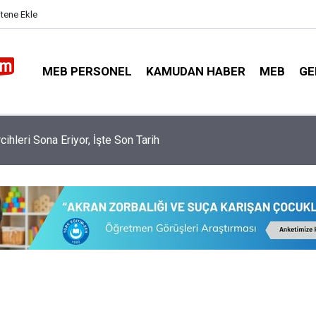
itene Ekle
MEB PERSONEL
KAMUDAN HABER
MEB
GE
nler İl Dışı Özür Grubu İçin İl Emri İstiyor? Bakanlıktan Cevap Gel