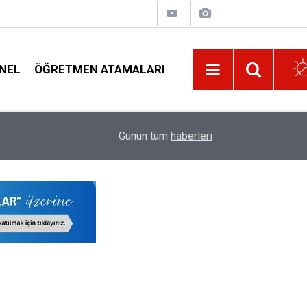
NEL
ÖĞRETMEN ATAMALARI
di
Özür Grubu İller Arası Yer Değişikliği Tercihi Y
14:02
Günün tüm
haberleri
Görevi