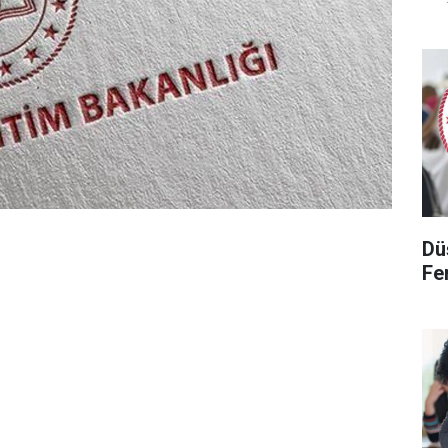
Dü
Fen