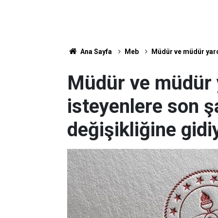
Ana Sayfa
Meb
Müdür ve müdür yard
Müdür ve müdür 
isteyenlere son 
değişikliğine gidi