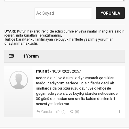
UYARI:
Küfür, hakaret, rencide edici cümleler veya imalar, inançlara saldırı
içeren, imla kuralları ile yazılmamış,
Türkçe karakter kullanılmayan ve büyük harflerle yazılmış yorumlar
onaylanmamaktadır.
1 Yorum
murat
/ 10/04/2025 20:57
neden özürlü ve özürsüz diye ayırarak çocukları
mağdur ediyoruz. sadece 12. sınıflarda değil alt
sınıflarda da bu özürsüzü özürlüye dilekçe ile
geçirmede yetersiz ve keyifçi idareler neticesinde
30 günü dolmadan sen sınıfta kaldın denilerek 1
senesi yenilenler var
Yanıtla
(0)
(0)