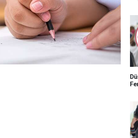
Dü
Fen