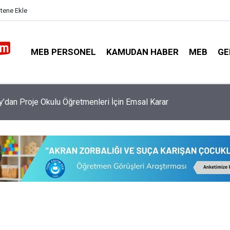
itene Ekle
MEB PERSONEL
KAMUDAN HABER
MEB
GE
nü 81 İl Müdürü ve Bakan Tekin Şırnak'a Gidiyor