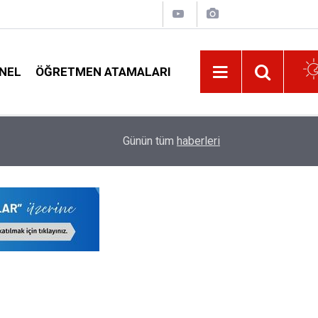
NEL
ÖĞRETMEN ATAMALARI
17:32
Özür Grubu Atamalarında Öğretmenlere İkinci Alt
Günün tüm
haberleri