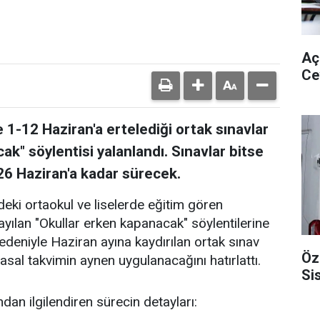
Aç
Ce
1-12 Haziran'a ertelediği ortak sınavlar
k" söylentisi yalanlandı. Sınavlar bitse
26 Haziran'a kadar sürecek.
deki ortaokul ve liselerde eğitim gören
ayılan "Okullar erken kapanacak" söylentilerine
deniyle Haziran ayına kaydırılan ortak sınav
Öz
 yasal takvimin aynen uygulanacağını hatırlattı.
Si
ndan ilgilendiren sürecin detayları: