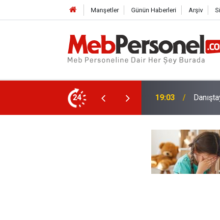
Manşetler
Günün Haberleri
Arşiv
S
enleri İçin Emsal Karar
24
18:32
Salı Gü