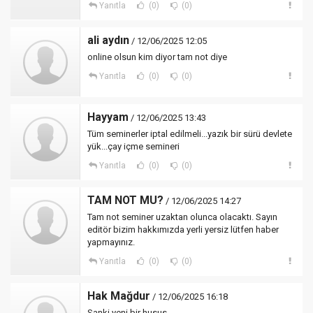
Yanıtla
(0)
(0)
ali aydın
/ 12/06/2025 12:05
online olsun kim diyor tam not diye
Yanıtla
(0)
(0)
Hayyam
/ 12/06/2025 13:43
Tüm seminerler iptal edilmeli...yazık bir sürü devlete
yük...çay içme semineri
Yanıtla
(0)
(0)
TAM NOT MU?
/ 12/06/2025 14:27
Tam not seminer uzaktan olunca olacaktı. Sayın
editör bizim hakkımızda yerli yersiz lütfen haber
yapmayınız.
Yanıtla
(0)
(0)
Hak Mağdur
/ 12/06/2025 16:18
Sanki yeni bir husus.