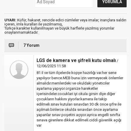
UYARI:
Küfür, hakaret, rencide edici cümleler veya imalar, inançlara saldırı
içeren, imla kuralları ile yazılmamış,
Türkçe karakter kullanılmayan ve büyük harflerle yazılmış yorumlar
onaylanmamaktadır.
7 Yorum
LGS de kamera ve şifreli kutu olmalı
/
12/06/2025 11:58
81 il ve tüm ilçelerde kopye hazırlığı var.her sene
yapılıyor bence.MEB buna izin vermeyecek önlemler
almalıdır.memlerdeki ve okuldaki yöneticiler
ayarlama yapıyor.organize hareketler
içerisindeler.cocuklari iyi okula girsin diye diğer
çocukların hakkını yiyorlar.kamera ile takip
edilmeli.sinav kutuları sınavdan 30 dk önce şifre ile
açılmalı.binlerce okulda sınavdan önce ayarlama
yapanlar sınav poşetini açıyor.ayrica engelli sınıfta
sınava girenlere dikkat edilmeli.ciddi güvenlik açığı
var