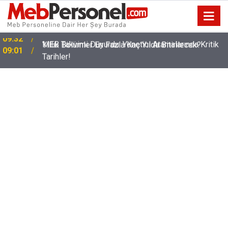
t
MEB Takvimi Duyurdu: Yönetici Atamalarında Kritik
09:01
Tarihler!