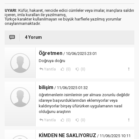
UYARI:
Küfür, hakaret, rencide edici cümleler veya imalar, inançlara saldırı
içeren, imla kuralları ile yazılmamış,
Türkçe karakter kullanılmayan ve büyük harflerle yazılmış yorumlar
onaylanmamaktadır.
4 Yorum
Öğretmen
/ 10/06/2025 23:01
Doğruya doğru
Yanıtla
(0)
(0)
bilişim
/ 11/06/2025 01:32
öğretmenlerin isimlerinin yer alması zorunlu değildir
idareye başvurduklarından eklemiyorlar veya
kaldırıyorlar birşey üfürürken uygulamanın nasıl
olduğunu araştırın
Yanıtla
(0)
(0)
KİMDEN NE SAKLIYORUZ
/ 11/06/2025 10:11