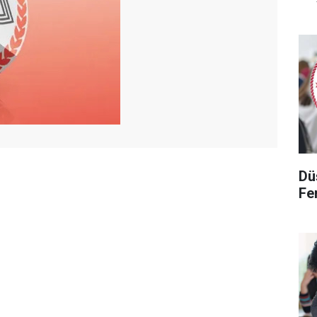
Dü
Fen