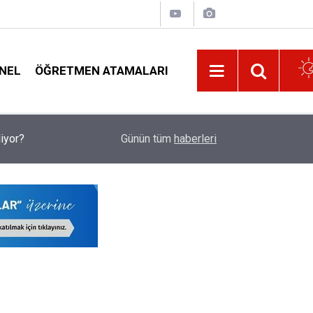
NEL
ÖĞRETMEN ATAMALARI
liyor?
09:32
Yeni Okula Başlayan Öğrencilerin Sınıfları Bu Y
Günün tüm
haberleri