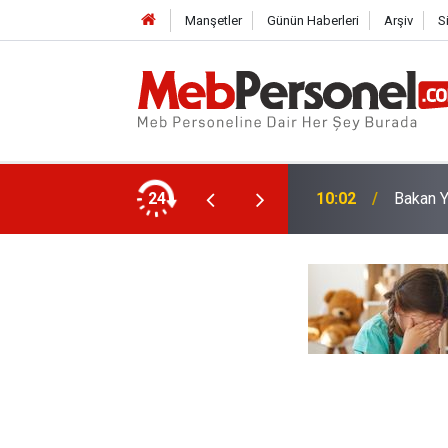
Manşetler
Günün Haberleri
Arşiv
S
retmenlerin Alacakları Ek Ders Ücretleri
24
10:02
Bakan Y