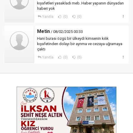
kıyafetleri yasakladı meb. Haber yapanın dünyadan
haberi yok
Yanıtla
(0)
(0)
Metin
/ 08/02/2025 00:33
Hani burası özgü bir ülkeydi kimsenin kılık
kıyafetinden dolayı bir ayrıma ve cezaya uğramaya
çaktı
Yanıtla
(0)
(0)