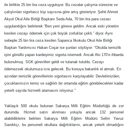
ile birlikte 25 bin lira ceza uyguluyor. Bu cezalar çalışma süresine ve
çalıştırılan sigortasız kişi sayısına göre artış gösteriyor. Şehit Ahmet
Akyol Okul Aile Birliği Başkanı Seda Ada, 70 bin lira para cezası
uygulandığını belirterek “Ben yeni göreve geldim. Ancak eski yönetim
kesilen cezayı ödemek için çok büyük zorluklar çekti.” diyor. Aynı
sebeple 25 bin lira ceza kesilen Sapanca İlkokulu Okul Aile Birliği
Başkan Yardımcısı Hakan Coşar ise şunları söylüyor: “Okulda temizlik
işini gönüllü yapan kardeşimiz sigorta istemedi. Ancak Alo 170’e ihbarda
bulunulmuş. SGK görevlileri geldi ve tutanak tutuldu. Cezayı
ödemezsek okulumuza icra gelecek. Bu konuya bakanlık el atmalı. En
azından temizlik görevlilerinin sigortasını karşılayabilir. Devletimizden,
çocuklarımızın temiz ve sağlıklı bir ortamda eğitim görebilecekleri kadar
yeterli sayıda hizmetli atamasını istiyoruz.”
Yaklaşık 500 okulu bulunan Sakarya Milli Eğitim Müdürlüğü de zor
durumda. Hizmet satın alınması yoluyla ancak 132 personel
alabildiklerini belirten Sakarya Milli Eğitim Müdürü Selim Yavuz
Sandıkçı, bu personeli okullara dağıttıklarını, ancak yeterli olmadığını