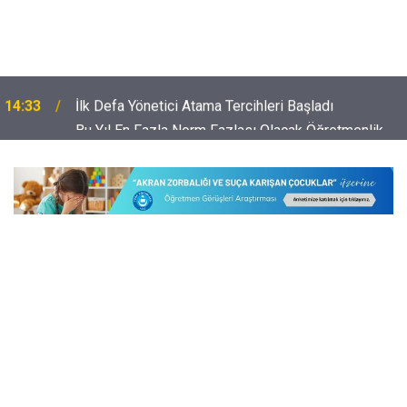
Bu Yıl En Fazla Norm Fazlası Olacak Öğretmenlik
14:03
Branşları Belli Oldu