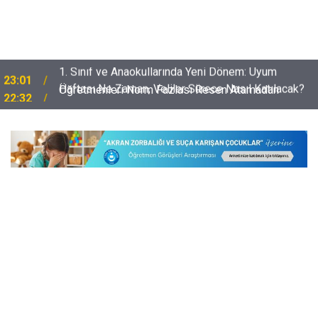
Öğretmenleri Norm Fazlası Resen Atamadan
22:32
Kurtaracak Dilekçe