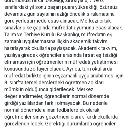
durumunda, tercih önceliği, sırasıyla 8, 7 ve 6.
sınıflardaki yıl sonu başarı puanı yüksekliği, özürsüz
devamsız gün sayısının azlığı öncelik sıralamasına
göre yerleştirmede esas alınacak. Merkezi ortak
sınavlar ülke çapında müfredat uyumunu esas alacak.
Talim ve Terbiye Kurulu Başkanlığı, müfredatın eş
zamanlı uygulanmasına ilişkin akademik takvim
hazırlayarak okullarla paylaşacak. Akademik takvim,
yazılıya girecek öğrenciler arasında fırsat eşitsizliği
olmaması için öğretmenlerin müfredatı yetiştirmesi
konusunda zorlayıcı olacak. Ayrıca, tüm okullarda
müfredat birlikteliğinin eşzamanlı uygulanabilmesi için
8. sınıfta temel derslerdeki öğretmen açıkları
mümkün olduğunca giderilecek. Merkezi
değerlendirmeler, öğrencilerin normal dönemde
girdiği yazılılardan farklı olmayacak. Bu nedenle
normal dönemde alınan tedbirlere ek olarak,
öğretmenler sınav gözetmeni olarak farklı okullarda
görevlendirilecek. Gerektiği durumlarda öğrenciler