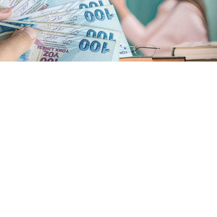
Yayınlanma:
08/08/2026 00:18
MEB Danıştay kararı gereği YEĞİTEK Okul
Sorumlusu görevini yürüten öğretmenlerin ek ders
kısıtlamalarını kaldıracak.
Milli Eğitim Bakanlığı (MEB) bünyesinde YEĞİTEK Okul
Sorumlusu olarak görev yapan öğretmenleri yakından
ilgilendiren kritik bir yargı kararına imza atıldı. Danıştay,
öğretmenlerin asli görevlerine ilişkin ek ders