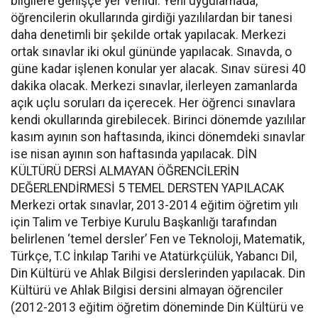
bilgilere genişçe yer verildi. Yeni uygulamada,
öğrencilerin okullarında girdiği yazılılardan bir tanesi
daha denetimli bir şekilde ortak yapılacak. Merkezi
ortak sınavlar iki okul gününde yapılacak. Sınavda, o
güne kadar işlenen konular yer alacak. Sınav süresi 40
dakika olacak. Merkezi sınavlar, ilerleyen zamanlarda
açık uçlu soruları da içerecek. Her öğrenci sınavlara
kendi okullarında girebilecek. Birinci dönemde yazılılar
kasım ayının son haftasında, ikinci dönemdeki sınavlar
ise nisan ayının son haftasında yapılacak. DİN
KÜLTÜRÜ DERSİ ALMAYAN ÖĞRENCİLERİN
DEĞERLENDİRMESİ 5 TEMEL DERSTEN YAPILACAK
Merkezi ortak sınavlar, 2013-2014 eğitim öğretim yılı
için Talim ve Terbiye Kurulu Başkanlığı tarafından
belirlenen ‘temel dersler’ Fen ve Teknoloji, Matematik,
Türkçe, T.C İnkılap Tarihi ve Atatürkçülük, Yabancı Dil,
Din Kültürü ve Ahlak Bilgisi derslerinden yapılacak. Din
Kültürü ve Ahlak Bilgisi dersini almayan öğrenciler
(2012-2013 eğitim öğretim döneminde Din Kültürü ve