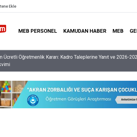
itene Ekle
MEB PERSONEL
KAMUDAN HABER
MEB
GE
nlerin Özür Grubu İller Arası Muhtemel İl Emri Atama Tarihleri