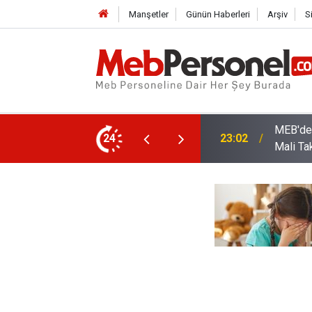
Manşetler
Günün Haberleri
Arşiv
S
arı: Kadro Taleplerine Yanıt ve 2026-2027
24
22:32
Öğretme