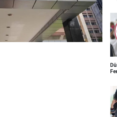
Dü
Fen