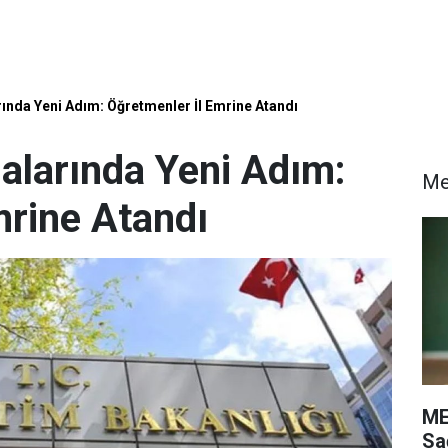
ında Yeni Adım: Öğretmenler İl Emrine Atandı
larında Yeni Adım:
M
mrine Atandı
ME
Sa