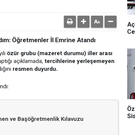
Aç
Ce
ım: Öğretmenler İl Emrine Atandı
ılı
özür grubu (mazeret durumu) iller arası
 yaptığı açıklamada,
tercihlerine yerleşemeyen
ığını
resmen duyurdu.
ndı:
Öz
Si
n ve Başöğretmenlik Kılavuzu