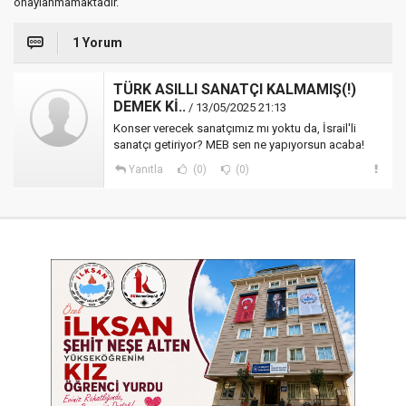
onaylanmamaktadır.
1 Yorum
TÜRK ASILLI SANATÇI KALMAMIŞ(!)
DEMEK Kİ..
/ 13/05/2025 21:13
Konser verecek sanatçımız mı yoktu da, İsrail'li
sanatçı getiriyor? MEB sen ne yapıyorsun acaba!
Yanıtla
(0)
(0)