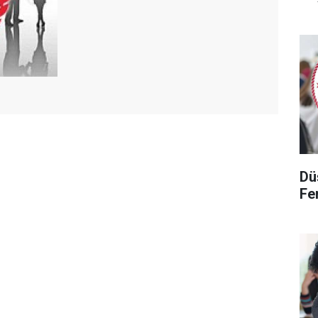
Dü
Fen