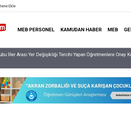
itene Ekle
MEB PERSONEL
KAMUDAN HABER
MEB
GE
a 60 Binden Fazla Personel Alınacak: Güvenlik İŞKUR'dan, Temizl
ndan