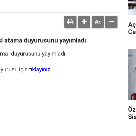
Aç
Ce
ici atama duyurusunu yayımladı
tama duyurusunu yayımladı.
yurusu için t
ıklayınız
Öz
Si