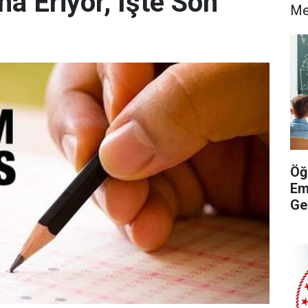
na Eriyor, İşte Son
Me
Öğ
Em
Ge