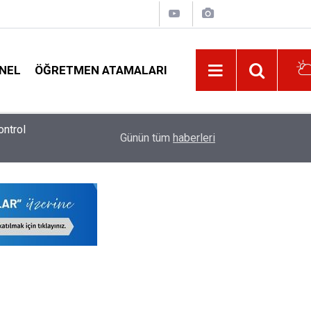
NEL
ÖĞRETMEN ATAMALARI
ik
Milli Eğitim Bakanı Yusuf Tekin'den Üniversite 
12:02
Günün tüm
haberleri
Taktikler