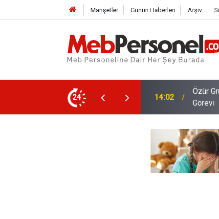
Manşetler
Günün Haberleri
Arşiv
S
ikliği Tercihi Yapan Öğretmenlere Onay Kontrol
Okullar
24
13:30
Taşero