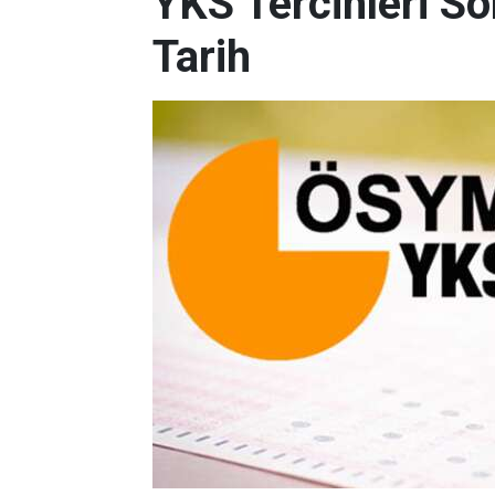
YKS Tercihleri So
Tarih