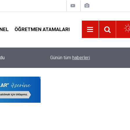
NEL
ÖĞRETMEN ATAMALARI
14:03
Bu Yıl En Fazla Norm Fazlası Olacak Öğretmenlik
Günün tüm
haberleri