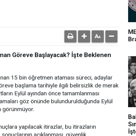
ME
Br
man Göreve Başlayacak? İşte Beklenen
klanan 15 bin öğretmen ataması süreci, adaylar
eve başlama tarihiyle ilgili belirsizlik de merak
ların Eylül ayından önce tamamlanması
şamaları göz önünde bulundurulduğunda Eylül
n görünmüyor.
Ba
Sı
lara yapılacak itirazlar, bu itirazların
İş
h sonuçlarının açıklanması, güvenlik