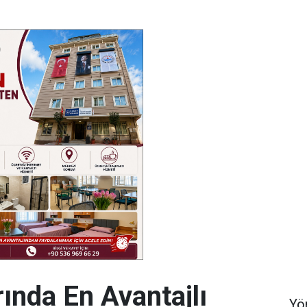
ında En Avantajlı
Yö