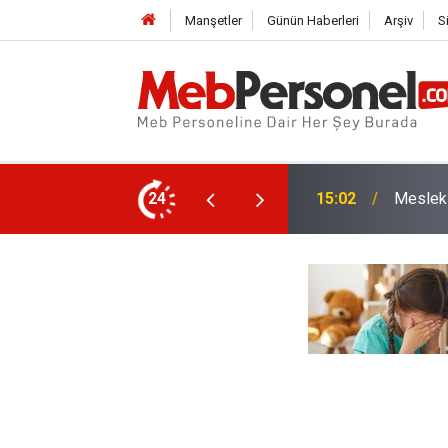
Manşetler
Günün Haberleri
Arşiv
S
apatılıyor! Öğretmenler Norm Fazlası Oldu
24
14:33
İlk Def