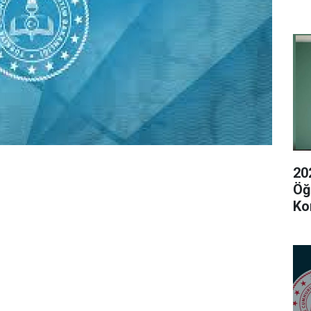
20
Öğ
Ko