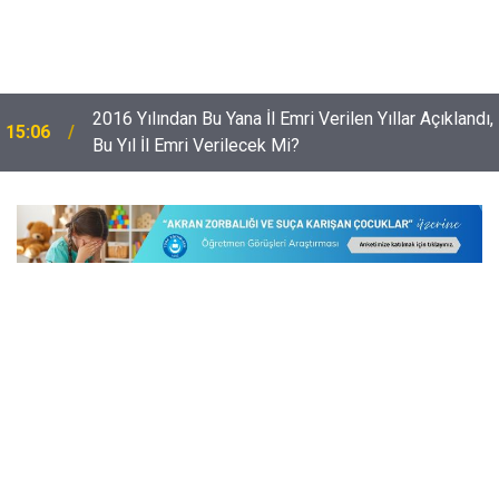
,
Risk Grubundaki 9 Bin 842 Çocuk; Sanata ve Spora
14:28
Yönlendirildi